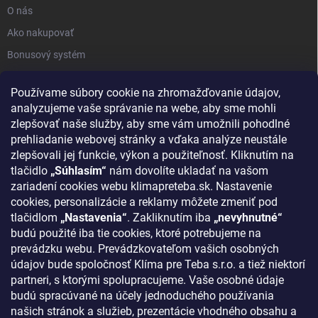
O nás
Ako nakupovať
Bonusový systém
Reklamácie a vrátenie tovaru
Používame súbory cookie na zhromažďovanie údajov,
Blog - najnovšie články
analyzujeme vaše správanie na webe, aby sme mohli
Obchodné podmienky
zlepšovať naše služby, aby sme vám umožnili pohodlné
prehliadanie webovej stránky a vďaka analýze neustále
Podmienky ochrany osobných údajov
zlepšovali jej funkcie, výkon a použiteľnosť. Kliknutím na
Odstúpenie od zmluvy
tlačidlo
„Súhlasím“
nám dovolíte ukladať na vašom
zariadení cookies webu klimapreteba.sk. Nastavenie
Kontakty
cookies, personalizácie a reklamy môžete zmeniť pod
tlačidlom
„Nastavenia“
. Zakliknutím iba
„nevyhnutné“
KONTAKT
budú použité iba tie cookies, ktoré potrebujeme na
prevádzku webu. Prevádzkovateľom vašich osobných
klima
@
klimapreteba.sk
údajov bude spoločnosť Klíma pre Teba s.r.o. a tiež niektorí
partneri, s ktorými spolupracujeme. Vaše osobné údaje
0907 044 080
budú spracúvané na účely jednoduchého používania
našich stránok a služieb, prezentácie vhodného obsahu a
https://www.facebook.com/klimapreteba.sk