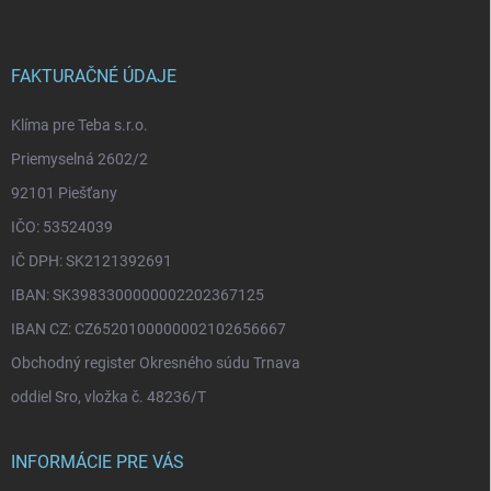
p
ä
t
i
FAKTURAČNÉ ÚDAJE
e
Klíma pre Teba s.r.o.
Priemyselná 2602/2
92101 Piešťany
IČO: 53524039
IČ DPH: SK2121392691
IBAN: SK3983300000002202367125
IBAN CZ: CZ6520100000002102656667
Obchodný register Okresného súdu Trnava
oddiel Sro, vložka č. 48236/T
INFORMÁCIE PRE VÁS