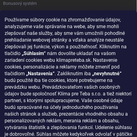
Bonusový systém
Reklamácie a vrátenie tovaru
Používame súbory cookie na zhromažďovanie údajov,
Blog - najnovšie články
analyzujeme vaše správanie na webe, aby sme mohli
Obchodné podmienky
zlepšovať naše služby, aby sme vám umožnili pohodlné
prehliadanie webovej stránky a vďaka analýze neustále
Podmienky ochrany osobných údajov
zlepšovali jej funkcie, výkon a použiteľnosť. Kliknutím na
Odstúpenie od zmluvy
tlačidlo
„Súhlasím“
nám dovolíte ukladať na vašom
zariadení cookies webu klimapreteba.sk. Nastavenie
Kontakty
cookies, personalizácie a reklamy môžete zmeniť pod
tlačidlom
„Nastavenia“
. Zakliknutím iba
„nevyhnutné“
KONTAKT
budú použité iba tie cookies, ktoré potrebujeme na
prevádzku webu. Prevádzkovateľom vašich osobných
klima
@
klimapreteba.sk
údajov bude spoločnosť Klíma pre Teba s.r.o. a tiež niektorí
partneri, s ktorými spolupracujeme. Vaše osobné údaje
0907 044 080
budú spracúvané na účely jednoduchého používania
našich stránok a služieb, prezentácie vhodného obsahu a
https://www.facebook.com/klimapreteba.sk
personalizovaných reklám, merania reklám a obsahu,
vytvárania štatistík a zlepšovania funkcií. Udelenie súhlasu
klimapreteba
je dobrovoľné. Súhlas môžete kedykoľvek odvolať v pätičke