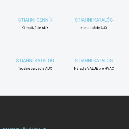
STIAHNI CENNÍK
STIAHNI KATALÓG
Klimatizácie AUX
Klimatizácie AUX
STIAHNI KATALÓG
STIAHNI KATALÓG
Tepelné čerpadlá AUX
Náradie VALUE pre HVAC
Z
á
p
ä
t