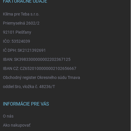
i
FAKTURAČNÉ ÚDAJE
e
Klíma pre Teba s.r.o.
Priemyselná 2602/2
92101 Piešťany
IČO: 53524039
IČ DPH: SK2121392691
IBAN: SK3983300000002202367125
IBAN CZ: CZ6520100000002102656667
Obchodný register Okresného súdu Trnava
oddiel Sro, vložka č. 48236/T
INFORMÁCIE PRE VÁS
O nás
Ako nakupovať