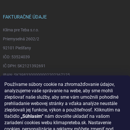
ä
t
i
FAKTURAČNÉ ÚDAJE
e
Klíma pre Teba s.r.o.
Priemyselná 2602/2
92101 Piešťany
IČO: 53524039
IČ DPH: SK2121392691
IBAN: SK3983300000002202367125
Používame súbory cookie na zhromažďovanie údajov,
IBAN CZ: CZ6520100000002102656667
analyzujeme vaše správanie na webe, aby sme mohli
Obchodný register Okresného súdu Trnava
zlepšovať naše služby, aby sme vám umožnili pohodlné
oddiel Sro, vložka č. 48236/T
prehliadanie webovej stránky a vďaka analýze neustále
zlepšovali jej funkcie, výkon a použiteľnosť. Kliknutím na
tlačidlo
„Súhlasím“
nám dovolíte ukladať na vašom
INFORMÁCIE PRE VÁS
zariadení cookies webu klimapreteba.sk. Nastavenie
cookies, personalizácie a reklamy môžete zmeniť pod