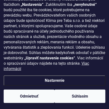
O nás
tlačidlom
„Nastavenia“
. Zakliknutím iba
„nevyhnutné“
Ako nakupovať
budú použité iba tie cookies, ktoré potrebujeme na
prevádzku webu. Prevádzkovateľom vašich osobných
Bonusový systém
údajov bude spoločnosť Klíma pre Teba s.r.o. a tiež niektorí
Reklamácie a vrátenie tovaru
partneri, s ktorými spolupracujeme. Vaše osobné údaje
budú spracúvané na účely jednoduchého používania
Blog - najnovšie články
našich stránok a služieb, prezentácie vhodného obsahu a
Obchodné podmienky
personalizovaných reklám, merania reklám a obsahu,
Podmienky ochrany osobných údajov
vytvárania štatistík a zlepšovania funkcií. Udelenie súhlasu
je dobrovoľné. Súhlas môžete kedykoľvek odvolať v pätičke
Odstúpenie od zmluvy
webstránky
„Upraviť nastavenie cookies“
. Viac informácií
Kontakty
o spracúvaní údajov nájdete na tejto stránke.
Viac
informácií
KONTAKT
Nastavenie
klima
@
klimapreteba.sk
Odmietnuť
Súhlasím
0907 044 080
https://www.facebook.com/klimapreteba.sk