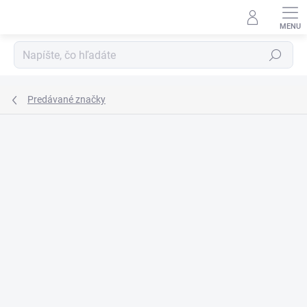
Prejsť
na
obsah
Hľadať
Predávané značky