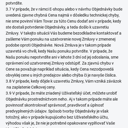
potvrdíte.
3.7 V prípade, že v rámci E-shopu alebo v návrhu Objednávky bude
uvedená zjavne chybná Cena najmä v dôsledku technickej chyby,
nie sme povinní Vám Tovar za túto Cenu dodať ani v prípade, kedy
ste dostali potvrdenie Objednávky, a teda došlo k uzavretiu
Zmluvy. V takejto situácii Vás budeme bezodkladne kontaktovať a
zašleme Vám ponuku na uzatvorenie novej Zmluvy v zmenenej
podobe oproti Objednávke. Nová Zmluva je v takom prípade
uzavretá vo chvíli, kedy Našu ponuku potvrdíte. V prípade, že
Našu ponuku nepotvrdíte ani v lehote 3 dní od jej odoslania, sme
oprávnení od uzatvorenej Zmluvy odstúpiť. Za zjavnú chybu v
Cene sa považuje napríklad situácia, kedy Cena nezodpovedá
obvyklej cene u iných predajcov alebo chýba či je navyše číslica.
3.8 V prípade, kedy dôjde k uzavretiu Zmluvy, Vám vzniká záväzok
na zaplatenie Celkovej ceny.
3.9 V prípade, že máte zriadený Užívateľský účet, môžete urobiť
Objednávku prostredníctvom neho. Aj v takom prípade máte ale
povinnosť skontrolovať správnosť, pravdivosť a úplnosť
predvyplnených údajov. Spôsob tvorby Objednávky je však
totožný, ako v prípade kupujúceho bez Užívateľského účtu,
výhodou však je, že nie je potrebné opakovane vyplňovať Vaše