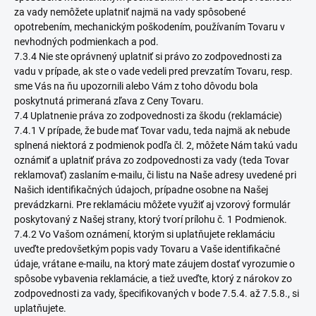
za vady nemôžete uplatniť najmä na vady spôsobené
opotrebením, mechanickým poškodením, používaním Tovaru v
nevhodných podmienkach a pod.
7.3.4 Nie ste oprávnený uplatniť si právo zo zodpovednosti za
vadu v prípade, ak ste o vade vedeli pred prevzatím Tovaru, resp.
sme Vás na ňu upozornili alebo Vám z toho dôvodu bola
poskytnutá primeraná zľava z Ceny Tovaru.
7.4 Uplatnenie práva zo zodpovednosti za škodu (reklamácie)
7.4.1 V prípade, že bude mať Tovar vadu, teda najmä ak nebude
splnená niektorá z podmienok podľa čl. 2, môžete Nám takú vadu
oznámiť a uplatniť práva zo zodpovednosti za vady (teda Tovar
reklamovať) zaslaním e-mailu, či listu na Naše adresy uvedené pri
Našich identifikačných údajoch, prípadne osobne na Našej
prevádzkarni. Pre reklamáciu môžete využiť aj vzorový formulár
poskytovaný z Našej strany, ktorý tvorí prílohu č. 1 Podmienok.
7.4.2 Vo Vašom oznámení, ktorým si uplatňujete reklamáciu
uveďte predovšetkým popis vady Tovaru a Vaše identifikačné
údaje, vrátane e-mailu, na ktorý mate záujem dostať vyrozumie o
spôsobe vybavenia reklamácie, a tiež uveďte, ktorý z nárokov zo
zodpovednosti za vady, špecifikovaných v bode 7.5.4. až 7.5.8., si
uplatňujete.