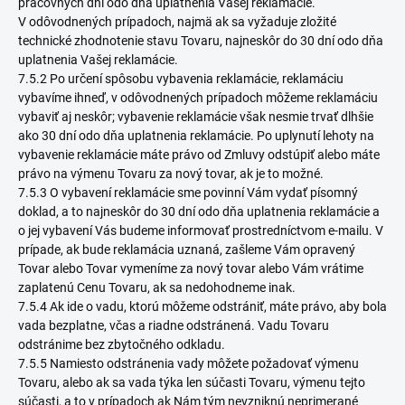
pracovných dní odo dňa uplatnenia Vašej reklamácie.
V odôvodnených prípadoch, najmä ak sa vyžaduje zložité
technické zhodnotenie stavu Tovaru, najneskôr do 30 dní odo dňa
uplatnenia Vašej reklamácie.
7.5.2 Po určení spôsobu vybavenia reklamácie, reklamáciu
vybavíme ihneď, v odôvodnených prípadoch môžeme reklamáciu
vybaviť aj neskôr; vybavenie reklamácie však nesmie trvať dlhšie
ako 30 dní odo dňa uplatnenia reklamácie. Po uplynutí lehoty na
vybavenie reklamácie máte právo od Zmluvy odstúpiť alebo máte
právo na výmenu Tovaru za nový tovar, ak je to možné.
7.5.3 O vybavení reklamácie sme povinní Vám vydať písomný
doklad, a to najneskôr do 30 dní odo dňa uplatnenia reklamácie a
o jej vybavení Vás budeme informovať prostredníctvom e-mailu. V
prípade, ak bude reklamácia uznaná, zašleme Vám opravený
Tovar alebo Tovar vymeníme za nový tovar alebo Vám vrátime
zaplatenú Cenu Tovaru, ak sa nedohodneme inak.
7.5.4 Ak ide o vadu, ktorú môžeme odstrániť, máte právo, aby bola
vada bezplatne, včas a riadne odstránená. Vadu Tovaru
odstránime bez zbytočného odkladu.
7.5.5 Namiesto odstránenia vady môžete požadovať výmenu
Tovaru, alebo ak sa vada týka len súčasti Tovaru, výmenu tejto
súčasti, a to v prípadoch ak Nám tým nevzniknú neprimerané