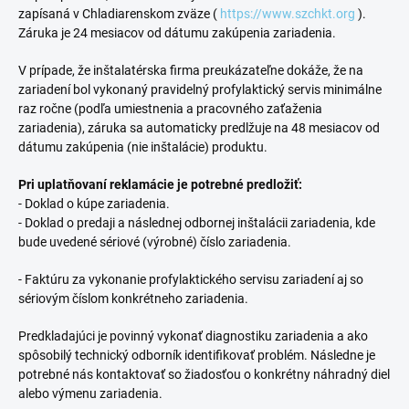
zapísaná v Chladiarenskom zväze (
https://www.szchkt.org
).
Záruka je 24 mesiacov od dátumu zakúpenia zariadenia.
V prípade, že inštalatérska firma preukázateľne dokáže, že na
zariadení bol vykonaný pravidelný profylaktický servis minimálne
raz ročne (podľa umiestnenia a pracovného zaťaženia
zariadenia), záruka sa automaticky predlžuje na 48 mesiacov od
dátumu zakúpenia (nie inštalácie) produktu.
Pri uplatňovaní reklamácie je potrebné predložiť:
- Doklad o kúpe zariadenia.
- Doklad o predaji a následnej odbornej inštalácii zariadenia, kde
bude uvedené sériové (výrobné) číslo zariadenia.
- Faktúru za vykonanie profylaktického servisu zariadení aj so
sériovým číslom konkrétneho zariadenia.
Predkladajúci je povinný vykonať diagnostiku zariadenia a ako
spôsobilý technický odborník identifikovať problém. Následne je
potrebné nás kontaktovať so žiadosťou o konkrétny náhradný diel
alebo výmenu zariadenia.