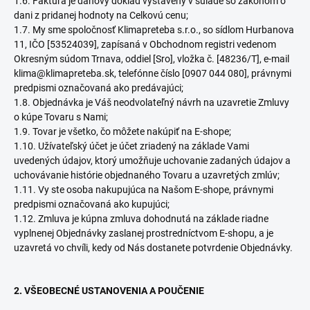
1.6. Faktúra je daňový doklad vystavený v súlade so zákonom o
dani z pridanej hodnoty na Celkovú cenu;
1.7. My sme spoločnosť Klimapreteba s.r.o., so sídlom Hurbanova
11, IČO [53524039], zapísaná v Obchodnom registri vedenom
Okresným súdom Trnava, oddiel [Sro], vložka č. [48236/T], e-mail
klima@klimapreteba.sk, telefónne číslo [0907 044 080], právnymi
predpismi označovaná ako predávajúci;
1.8. Objednávka je Váš neodvolateľný návrh na uzavretie Zmluvy
o kúpe Tovaru s Nami;
1.9. Tovar je všetko, čo môžete nakúpiť na E-shope;
1.10. Užívateľský účet je účet zriadený na základe Vami
uvedených údajov, ktorý umožňuje uchovanie zadaných údajov a
uchovávanie histórie objednaného Tovaru a uzavretých zmlúv;
1.11. Vy ste osoba nakupujúca na Našom E-shope, právnymi
predpismi označovaná ako kupujúci;
1.12. Zmluva je kúpna zmluva dohodnutá na základe riadne
vyplnenej Objednávky zaslanej prostredníctvom E-shopu, a je
uzavretá vo chvíli, kedy od Nás dostanete potvrdenie Objednávky.
2. VŠEOBECNÉ USTANOVENIA A POUČENIE