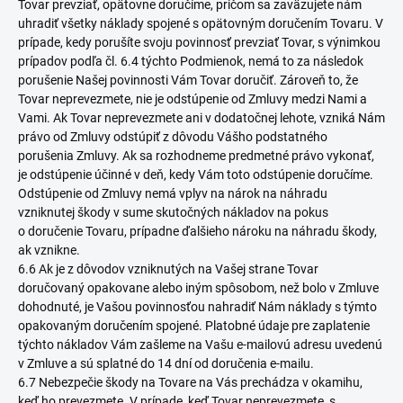
Tovar prevziať, opätovne doručíme, pričom sa zaväzujete nám
uhradiť všetky náklady spojené s opätovným doručením Tovaru. V
prípade, kedy porušíte svoju povinnosť prevziať Tovar, s výnimkou
prípadov podľa čl. 6.4 týchto Podmienok, nemá to za následok
porušenie Našej povinnosti Vám Tovar doručiť. Zároveň to, že
Tovar neprevezmete, nie je odstúpenie od Zmluvy medzi Nami a
Vami. Ak Tovar neprevezmete ani v dodatočnej lehote, vzniká Nám
právo od Zmluvy odstúpiť z dôvodu Vášho podstatného
porušenia Zmluvy. Ak sa rozhodneme predmetné právo vykonať,
je odstúpenie účinné v deň, kedy Vám toto odstúpenie doručíme.
Odstúpenie od Zmluvy nemá vplyv na nárok na náhradu
vzniknutej škody v sume skutočných nákladov na pokus
o doručenie Tovaru, prípadne ďalšieho nároku na náhradu škody,
ak vznikne.
6.6 Ak je z dôvodov vzniknutých na Vašej strane Tovar
doručovaný opakovane alebo iným spôsobom, než bolo v Zmluve
dohodnuté, je Vašou povinnosťou nahradiť Nám náklady s týmto
opakovaným doručením spojené. Platobné údaje pre zaplatenie
týchto nákladov Vám zašleme na Vašu e-mailovú adresu uvedenú
v Zmluve a sú splatné do 14 dní od doručenia e-mailu.
6.7 Nebezpečie škody na Tovare na Vás prechádza v okamihu,
keď ho prevezmete. V prípade, keď Tovar neprevezmete, s