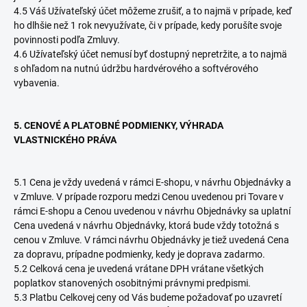
4.5 Váš Užívateľský účet môžeme zrušiť, a to najmä v prípade, keď
ho dlhšie než 1 rok nevyužívate, či v prípade, kedy porušíte svoje
povinnosti podľa Zmluvy.
4.6 Užívateľský účet nemusí byť dostupný nepretržite, a to najmä
s ohľadom na nutnú údržbu hardvérového a softvérového
vybavenia.
5. CENOVÉ A PLATOBNÉ PODMIENKY, VÝHRADA
VLASTNICKÉHO PRÁVA
5.1 Cena je vždy uvedená v rámci E-shopu, v návrhu Objednávky a
v Zmluve. V prípade rozporu medzi Cenou uvedenou pri Tovare v
rámci E-shopu a Cenou uvedenou v návrhu Objednávky sa uplatní
Cena uvedená v návrhu Objednávky, ktorá bude vždy totožná s
cenou v Zmluve. V rámci návrhu Objednávky je tiež uvedená Cena
za dopravu, prípadne podmienky, kedy je doprava zadarmo.
5.2 Celková cena je uvedená vrátane DPH vrátane všetkých
poplatkov stanovených osobitnými právnymi predpismi.
5.3 Platbu Celkovej ceny od Vás budeme požadovať po uzavretí