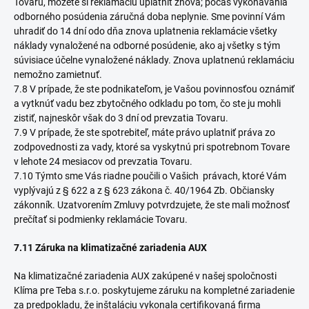
Tovaru, môžete si reklamáciu uplatniť znova; počas vykonávania
odborného posúdenia záručná doba neplynie. Sme povinní Vám
uhradiť do 14 dní odo dňa znova uplatnenia reklamácie všetky
náklady vynaložené na odborné posúdenie, ako aj všetky s tým
súvisiace účelne vynaložené náklady. Znova uplatnenú reklamáciu
nemožno zamietnuť.
7.8 V prípade, že ste podnikateľom, je Vašou povinnosťou oznámiť
a vytknúť vadu bez zbytočného odkladu po tom, čo ste ju mohli
zistiť, najneskôr však do 3 dní od prevzatia Tovaru.
7.9 V prípade, že ste spotrebiteľ, máte právo uplatniť práva zo
zodpovednosti za vady, ktoré sa vyskytnú pri spotrebnom Tovare
v lehote 24 mesiacov od prevzatia Tovaru.
7.10 Týmto sme Vás riadne poučili o Vašich právach, ktoré Vám
vyplývajú z § 622 a z § 623 zákona č. 40/1964 Zb. Občiansky
zákonník. Uzatvorením Zmluvy potvrdzujete, že ste mali možnosť
prečítať si podmienky reklamácie Tovaru.
7.11 Záruka na klimatizačné zariadenia AUX
Na klimatizačné zariadenia AUX zakúpené v našej spoločnosti
Klíma pre Teba s.r.o. poskytujeme záruku na kompletné zariadenie
za predpokladu, že inštaláciu vykonala certifikovaná firma