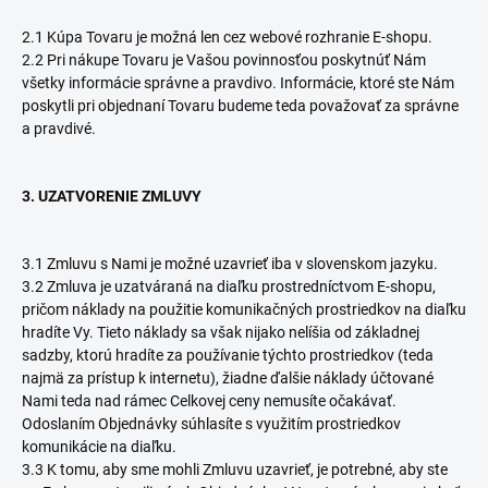
2.1 Kúpa Tovaru je možná len cez webové rozhranie E-shopu.
2.2 Pri nákupe Tovaru je Vašou povinnosťou poskytnúť Nám
všetky informácie správne a pravdivo. Informácie, ktoré ste Nám
poskytli pri objednaní Tovaru budeme teda považovať za správne
a pravdivé.
3. UZATVORENIE ZMLUVY
3.1 Zmluvu s Nami je možné uzavrieť iba v slovenskom jazyku.
3.2 Zmluva je uzatváraná na diaľku prostredníctvom E-shopu,
pričom náklady na použitie komunikačných prostriedkov na diaľku
hradíte Vy. Tieto náklady sa však nijako nelíšia od základnej
sadzby, ktorú hradíte za používanie týchto prostriedkov (teda
najmä za prístup k internetu), žiadne ďalšie náklady účtované
Nami teda nad rámec Celkovej ceny nemusíte očakávať.
Odoslaním Objednávky súhlasíte s využitím prostriedkov
komunikácie na diaľku.
3.3 K tomu, aby sme mohli Zmluvu uzavrieť, je potrebné, aby ste