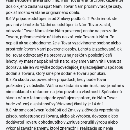
však nebude vrátená skôr, než Nám Tovar vrátite či preukážete, že
došlo k jeho zaslaniu späť Nám. Tovar Nám prosím vracajte čistý,
pokiaľ možno vrátane originálneho obalu.
8.6 V prípade odstúpenia od Zmluvy podľa čl. 2 Podmienok ste
povinní v lehote do 14 dní od odstúpenia Nám Tovar zaslať,
odovzdať Tovar Nám alebo Nám poverenej osobe na prevzatie
Tovaru, pričom nesiete náklady na vrátenie Tovaru k Nám. To
neplatí ak sa dohodneme, že si Tovar vyzdvihneme osobne alebo
prostredníctvom Nami poverenej osoby. Lehota je zachovaná, ak
bol Tovar odovzdaný na prepravu najneskôr v posledný deň
lehoty. Vy máte naopak nárok na to, aby sme Vám vrátili Cenu za
dopravu, ale len vo výške zodpovedajúcej najlacnejšiemu spôsobu
dodania Tovaru, ktorý sme pre dodanie Tovaru ponúkali.
8.7 Za škodu zodpovedáte v prípadoch, kedy bude Tovar
poškodený v dôsledku Vášho nakladania s ním inak, než je nutné s
ním nakladať s ohľadom na jeho povahu a vlastnosti. Spôsobenú
škodu Vám v takom prípade vyúčtujeme potom, čo Nám Tovar
bude vrátený a splatnosť vyúčtovanej čiastky je 14 dní.
8.8 My sme oprávnení odstúpiť od Zmluvy z dôvodu vypredania
zásob, nedostupnosti Tovaru, alebo ak výrobca, dovozca alebo
dodávateľ Tovaru dohodnutého v Zmluve prerušil výrobu alebo
vykonal závažné zmeny, ktoré znemožnili realizáciu splnenia