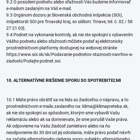
9.2 O posúdení podnetu alebo sťažnosti Vás budeme informovať
e-mailom zaslaným na Váš e-mail.
9.3 Orgánom dozoru je Slovenská obchodná inšpekcia (SOI),
Inšpektorát SOI pre Trnavský kraj, so sídlom: Trnave, tel. č. 02 / 58
27 21 03].
9.4 Podnet na vykonanie kontroly, ak nie ste spokojní s vybavením
Vášho podnetu alebo sťažnosti môžete podať aj elektronicky
prostredníctvom platformy dostupnej na webovej stránke
https://www.soi.sk/sk/Podavanie-podnetov-staznosti-navrhov-a-
ziadosti/Podajte-podnet.soi.
10. ALTERNATÍVNE RIEŠENIE SPORU SO SPOTREBITEĽMI
10.1 Máte právo obrátiť sa na Nás so žiadosťou o nápravu, a to
prostredníctvom e-mailu zaslaného na: klima@klimapreteba.sk,
ak nie ste spokojní so spôsobom, ktorým sme vybavili Vašu
reklamáciu alebo ak sa domnievate, že sme porušili Vaše práva.
Ak odpovieme na Vašu žiadosť zamietavo alebo na ňu
neodpovieme do 30 dní od jej odoslania, máte právo podať návrh
na začatie alternatívneho riešenia sporu subjektu alternatívneho