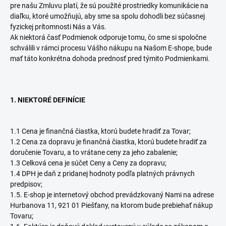
pre našu Zmluvu platí, že sú použité prostriedky komunikácie na
diaľku, ktoré umožňujú, aby sme sa spolu dohodli bez súčasnej
fyzickej prítomnosti Nás a Vás.
Ak niektorá časť Podmienok odporuje tomu, čo sme si spoločne
schválili v rámci procesu Vášho nákupu na Našom E-shope, bude
mať táto konkrétna dohoda prednosť pred týmito Podmienkami.
1. NIEKTORÉ DEFINÍCIE
1.1 Cena je finančná čiastka, ktorú budete hradiť za Tovar;
1.2 Cena za dopravu je finančná čiastka, ktorú budete hradiť za
doručenie Tovaru, a to vrátane ceny za jeho zabalenie;
1.3 Celková cena je súčet Ceny a Ceny za dopravu;
1.4 DPH je daň z pridanej hodnoty podľa platných právnych
predpisov;
1.5. E-shop je internetový obchod prevádzkovaný Nami na adrese
Hurbanova 11, 921 01 Piešťany, na ktorom bude prebiehať nákup
Tovaru;