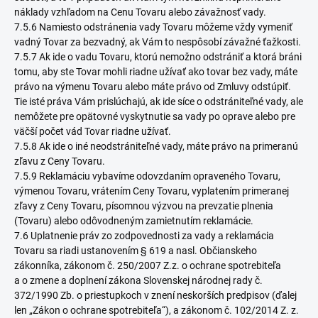
náklady vzhľadom na Cenu Tovaru alebo závažnosť vady.
7.5.6 Namiesto odstránenia vady Tovaru môžeme vždy vymeniť
vadný Tovar za bezvadný, ak Vám to nespôsobí závažné ťažkosti.
7.5.7 Ak ide o vadu Tovaru, ktorú nemožno odstrániť a ktorá bráni
tomu, aby ste Tovar mohli riadne užívať ako tovar bez vady, máte
právo na výmenu Tovaru alebo máte právo od Zmluvy odstúpiť.
Tie isté práva Vám prislúchajú, ak ide síce o odstrániteľné vady, ale
nemôžete pre opätovné vyskytnutie sa vady po oprave alebo pre
väčší počet vád Tovar riadne užívať.
7.5.8 Ak ide o iné neodstrániteľné vady, máte právo na primeranú
zľavu z Ceny Tovaru.
7.5.9 Reklamáciu vybavíme odovzdaním opraveného Tovaru,
výmenou Tovaru, vrátením Ceny Tovaru, vyplatením primeranej
zľavy z Ceny Tovaru, písomnou výzvou na prevzatie plnenia
(Tovaru) alebo odôvodneným zamietnutím reklamácie.
7.6 Uplatnenie práv zo zodpovednosti za vady a reklamácia
Tovaru sa riadi ustanovením § 619 a nasl. Občianskeho
zákonníka, zákonom č. 250/2007 Z.z. o ochrane spotrebiteľa
a o zmene a doplnení zákona Slovenskej národnej rady č.
372/1990 Zb. o priestupkoch v znení neskorších predpisov (ďalej
len „Zákon o ochrane spotrebiteľa“), a zákonom č. 102/2014 Z. z.