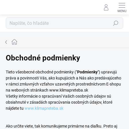
Prejsť
na
obsah
Hľadať
Domov
Obchodné podmienky
Tieto všeobecné obchodné podmienky ("
Podmienky
") upravujú
práva a povinnosti Vás, ako kupujúcich a Nás ako predávajúceho
v rámci zmluvných vzťahov uzavretých prostredníctvom E-shopu
na webových stránkach www.klimapreteba.sk
Všetky informácie o spracúvaní Vašich osobných údajov sú
obsiahnuté v zásadách spracúvania osobných údajov, ktoré
nájdete tu
www.klimapreteba.sk
Ako určite viete, tak komunikujeme primárne na diaľku. Preto aj