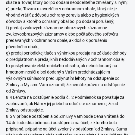
skaze a Tovar, ktorý bol po dodaní neoddeliteľne zmiešaný s iným;
e) predaj Tovaru uzavretého v ochrannom obale, ktorý nie je
vhodné vrátiť z dôvodu ochrany zdravia alebo z hygienických
dôvodov a ktorého ochranný obal bol po dodaní porušený;
f) predaj zvukových záznamov, obrazových záznamov,
zvukovoobrazových záznamov alebo počítačového softvéru
predávaných v ochrannom obale, ak došlo k porušeniu
pôvodného obalu;
g) predaj periodickej tlače s výnimkou predaja na základe dohody
o predplatnom a predaj kníh nedodávaných v ochrannom obale;
h) poskytovanie elektronického obsahu, ak nebol dodaný na
hmotnom nosiči a bol dodaný s Vašim predchádzajúcim
výslovným súhlasom pred uplynutím lehoty na odstúpenie od
Zmluvy a My sme Vám oznámili, že nemáte právo na odstúpenie
od Zmluvy.
8.4 Lehota na odstúpenie podľa čl. 2 Podmienok sa považuje za
zachovanú, ak Nám v jej priebehu odošlete oznámenie, že od
Zmluvy odstupujete.
8.5 V prípade odstúpenia od Zmluvy Vám bude Cena vrátená do
14 dní odo dňa účinnosti odstúpenia na účet, z ktorého bola
pripísaná, prípadne na účet zvolený v odstúpení od Zmluvy. Suma