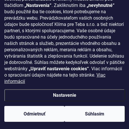
po účinnosti zmeny. Výpovedná doba v prípade, že výpoveď
tlačidlom
„Nastavenia“
. Zakliknutím iba
„nevyhnutné“
podáte, činí 2 mesiace.
budú použité iba tie cookies, ktoré potrebujeme na
11.3 V prípade vyššej moci alebo udalostí, ktoré nemožno
prevádzku webu. Prevádzkovateľom vašich osobných
predvídať (prírodná katastrofa, pandémia, prevádzkové poruchy,
údajov bude spoločnosť Klíma pre Teba s.r.o. a tiež niektorí
výpadky subdodávateľov a pod.), nenesieme zodpovednosť za
partneri, s ktorými spolupracujeme. Vaše osobné údaje
škodu spôsobenú v dôsledku alebo súvislosti s prípadmi vyššej
budú spracúvané na účely jednoduchého používania
moci alebo nepredvídateľnými udalosťami, a ak tento stav trvá po
našich stránok a služieb, prezentácie vhodného obsahu a
dobu dlhšiu ako 10 dní, máme My aj Vy právo od Zmluvy odstúpiť.
11.4 Prílohou Podmienok je vzorový formulár pre reklamáciu a
personalizovaných reklám, merania reklám a obsahu,
vzorový formulár na odstúpenie od Zmluvy.
vytvárania štatistík a zlepšovania funkcií. Udelenie súhlasu
11.5 Zmluva vrátane Podmienok je archivovaná v elektronickej
je dobrovoľné. Súhlas môžete kedykoľvek odvolať v pätičke
podobe u Nás, ale nie je Vám prístupná. Vždy však tieto
webstránky
„Upraviť nastavenie cookies“
. Viac informácií
Podmienky a potvrdenia Objednávky so zhrnutím Objednávky
o spracúvaní údajov nájdete na tejto stránke.
Viac
dostanete e-mailom a budete teda mať vždy prístup k Zmluve aj
informácií
bez Našej súčinnosti. Odporúčame vždy potvrdenie Objednávky a
Podmienky uložiť.
Nastavenie
11.6 Na Našu činnosť sa nevzťahujú žiadne kódexy správania
podľa § 3 ods. 1 písm. n) Zákona o ochrane spotrebiteľa pri
predaji na diaľku.
Odmietnuť
Súhlasím
11.7 Tieto Podmienky nadobúdajú účinnosť 01.01.2023.