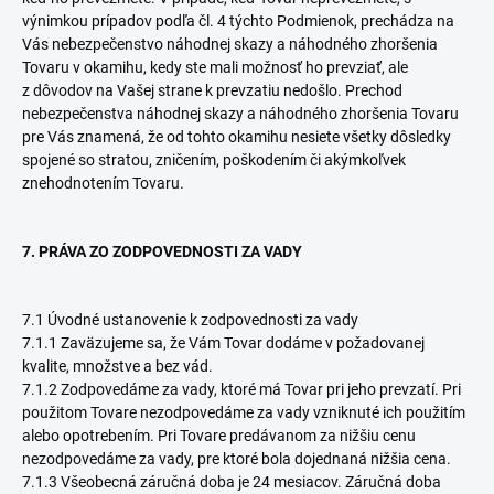
výnimkou prípadov podľa čl. 4 týchto Podmienok, prechádza na
Vás nebezpečenstvo náhodnej skazy a náhodného zhoršenia
Tovaru v okamihu, kedy ste mali možnosť ho prevziať, ale
z dôvodov na Vašej strane k prevzatiu nedošlo. Prechod
nebezpečenstva náhodnej skazy a náhodného zhoršenia Tovaru
pre Vás znamená, že od tohto okamihu nesiete všetky dôsledky
spojené so stratou, zničením, poškodením či akýmkoľvek
znehodnotením Tovaru.
7. PRÁVA ZO ZODPOVEDNOSTI ZA VADY
7.1 Úvodné ustanovenie k zodpovednosti za vady
7.1.1 Zaväzujeme sa, že Vám Tovar dodáme v požadovanej
kvalite, množstve a bez vád.
7.1.2 Zodpovedáme za vady, ktoré má Tovar pri jeho prevzatí. Pri
použitom Tovare nezodpovedáme za vady vzniknuté ich použitím
alebo opotrebením. Pri Tovare predávanom za nižšiu cenu
nezodpovedáme za vady, pre ktoré bola dojednaná nižšia cena.
7.1.3 Všeobecná záručná doba je 24 mesiacov. Záručná doba