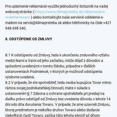
Pre uplatnenie reklamácie využite jednoduchý dotazník na našej
webovej stránke: (
https://www.klimapreteba.sk/reklamacie-a-
vratenie-tovaru
) alebo kontaktujte naše servisné oddelenie e-
mailom na servis@klimapreteba.sk alebo telefonicky na čísle +421
948 698 340.
8. ODSTÚPENIE OD ZMLUVY
8.1 K odstúpeniu od Zmluvy, teda k ukončeniu zmluvného vzťahu
medzi Nami a Vami od jeho začiatku, môže dôjsť z dôvodov a
spôsobmi uvedenými v tomto článku, prípadne v ďalších
ustanoveniach Podmienok, v ktorých je možnosť odstúpenia
výslovne uvedená.
8.2 V prípade, že ste spotrebiteľ, teda osoba kupujúca Tovar mimo
rámca svojej podnikateľskej činnosti, máte v súlade s
ustanovením § 7 Zákona o ochrane spotrebiteľa pri predaji na
diaľku právo odstúpiť od Zmluvy bez uvedenia dôvodu v lehote 14
dní odo dňa doručenia Tovaru. V prípade, že sme uzavreli Zmluvu,
ktorej predmetom je niekoľko druhov Tovaru alebo dodanie
niekoľkých častí Tovaru, začína táto lehota plynúť až dňom