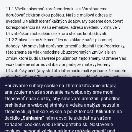
11.1 Všetku písomnú korešpondenciu si s Vami budeme
doručovať elektronickou poštou. Naša e-mailová adresa je
uvedená u Našich identifikačných údajov. My budeme doručovať
korešpondenciu na Vašu e-mailovú adresu uvedenú v Zmluve, v
Užívateľskom účte alebo cez ktorú ste nás kontaktovali.
11.2 Zmluvu je možné meniť len na základe našej písomnej
dohody. My sme však oprávnení zmeniť a doplniť tieto Podmienky,
táto zmena sa však nedotkne už uzatvorených Zmlúv, ale len
Zmlúv, ktoré budú uzavreté po účinnosti tejto zmeny. O zmene Vás
však budeme informovať iba v prípade, že máte vytvorený
Užívateľský účet (aby ste túto informáciu mali v prípade, že budete
objednávať nový Tovar, zmena však nezakladá právo výpovede,
keďže nemáme uzatvorenú Zmluvu, ktorú by bolo možné
Používame súbory cookie na zhromažďovanie údajov,
vypovedať), alebo Vám na základe Zmluvy máme dodávať Tovar
analyzujeme vaše správanie na webe, aby sme mohli
pravidelne a opakovane. Informácie o zmene Vám zašleme na
zlepšovať naše služby, aby sme vám umožnili pohodlné
Vašu e-mailovú adresu najmenej 14 dní pred účinnosťou tejto
prehliadanie webovej stránky a vďaka analýze neustále
zmeny. Pokiaľ od Vás do 14 dní od zaslanie informácie o zmene
zlepšovali jej funkcie, výkon a použiteľnosť. Kliknutím na
nedostaneme výpoveď uzatvorenej Zmluvy na pravidelné a
tlačidlo
„Súhlasím“
nám dovolíte ukladať na vašom
opakované dodávky Tovaru, stávajú sa nové podmienky súčasťou
zariadení cookies webu klimapreteba.sk. Nastavenie
našej Zmluvy a uplatnia sa na ďalšiu dodávku Tovaru nasledujúcu
cookies, personalizácie a reklamy môžete zmeniť pod