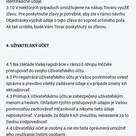
identifikačné údaje.
3.10 V niektorých prípadoch umožňujeme na nákup Tovaru využiť
zľavu. Pre poskytnutie zľavy je potrebné, aby ste v rámci návrhu
Objednávky vyplnili údaje o tejto zľave do vopred určeného poľa.
Ak tak urobíte, bude Vám Tovar poskytnutý so zľavou.
4. UŽIVATEĽSKÝ ÚČET
4.1 Na základe Vašej registrácie v rámci E-shopu môžete
pristupovať do svojho Užívateľského účtu.
4.2 Pri registrácii Užívateľského účtu je Vašou povinnosťou uviesť
správne a pravdivo všetky zadávané údaje a v prípade zmeny ich
aktualizovať.
4.3 Prístup k Užívateľskému účtu je zabezpečený užívateľským
menom a heslom. Ohľadom týchto prístupových údajov je Vašou
povinnosťou zachovávať mlčanlivosť a nikomu tieto údaje
neposkytovať. V prípade, že dôjde k ich zneužitiu, nenesieme za to
žiadnu zodpovednosť.
4.4 Užívateľský účet je osobný a nie ste teda oprávnený umožniť
jeho využívanie tretími osobami.