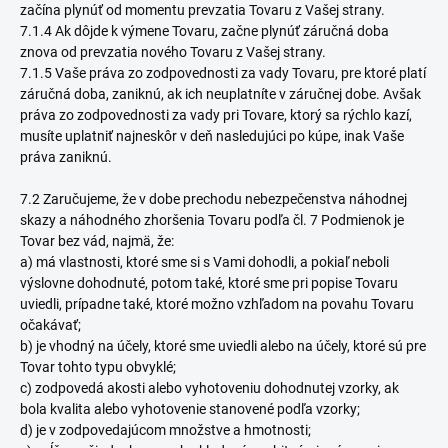
začína plynúť od momentu prevzatia Tovaru z Vašej strany.
7.1.4 Ak dôjde k výmene Tovaru, začne plynúť záručná doba
znova od prevzatia nového Tovaru z Vašej strany.
7.1.5 Vaše práva zo zodpovednosti za vady Tovaru, pre ktoré platí
záručná doba, zaniknú, ak ich neuplatníte v záručnej dobe. Avšak
práva zo zodpovednosti za vady pri Tovare, ktorý sa rýchlo kazí,
musíte uplatniť najneskôr v deň nasledujúci po kúpe, inak Vaše
práva zaniknú.
7.2 Zaručujeme, že v dobe prechodu nebezpečenstva náhodnej
skazy a náhodného zhoršenia Tovaru podľa čl. 7 Podmienok je
Tovar bez vád, najmä, že:
a) má vlastnosti, ktoré sme si s Vami dohodli, a pokiaľ neboli
výslovne dohodnuté, potom také, ktoré sme pri popise Tovaru
uviedli, prípadne také, ktoré možno vzhľadom na povahu Tovaru
očakávať;
b) je vhodný na účely, ktoré sme uviedli alebo na účely, ktoré sú pre
Tovar tohto typu obvyklé;
c) zodpovedá akosti alebo vyhotoveniu dohodnutej vzorky, ak
bola kvalita alebo vyhotovenie stanovené podľa vzorky;
d) je v zodpovedajúcom množstve a hmotnosti;