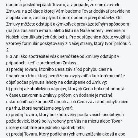
dodania poslednej časti Tovaru, a v prípade, že sme uzavreli
Zmluvu, na základe ktorej Vám budeme Tovar dodávať pravidelne
a opakovane, začína plynúť dňom dodania prvej dodávky. Od
Zmluvy môžete odstúpiť akýmkoľvek preukázateľným spôsobom
(najmä zaslaním e-mailu alebo listu na Naše adresy uvedené pri
Našich identifikačných údajoch). Pre odstúpenie môžete využiť aj
vzorový formulár poskytovaný z Našej strany, ktorý tvorí prílohu č.
2
8.3 Ani ako spotrebiteľ však nemôžete od Zmluvy odstúpiť v
prípadoch, keď je predmetom Zmluvy:
a) predaj Tovaru, ktorého Cena závisí od pohybu cien na
finančnom trhu, ktorý nemôžeme ovplyvniť a ku ktorému môže
dôjsť počas plynutia lehoty na odstúpenie od Zmluvy;
b) predaj alkoholických nápojov, ktorých Cena bola dohodnutá
v čase uzatvorenia Zmluvy, pričom ich dodanie je možné
uskutočniť najskôr po 30 dňoch a ich Cena závisí od pohybu cien
na trhu, ktoré nemôžeme ovplyvniť;
c) predaj Tovaru, ktorý bol zhotovený podľa vašich osobitných
požiadaviek, ktorý bol vyrobený pre Vás na mieru alebo Tovar
určený osobitne pre jedného spotrebiteľa;
d) predaj Tovaru, ktorý podlieha rýchlemu zníženiu akosti alebo