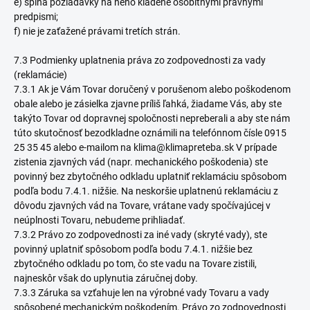
e) spĺňa požiadavky na neho kladené osobitnými právnymi
predpismi;
f) nie je zaťažené právami tretích strán.
7.3 Podmienky uplatnenia práva zo zodpovednosti za vady
(reklamácie)
7.3.1 Ak je Vám Tovar doručený v porušenom alebo poškodenom
obale alebo je zásielka zjavne príliš ľahká, žiadame Vás, aby ste
takýto Tovar od dopravnej spoločnosti nepreberali a aby ste nám
túto skutočnosť bezodkladne oznámili na telefónnom čísle 0915
25 35 45 alebo e-mailom na klima@klimapreteba.sk V prípade
zistenia zjavných vád (napr. mechanického poškodenia) ste
povinný bez zbytočného odkladu uplatniť reklamáciu spôsobom
podľa bodu 7.4.1. nižšie. Na neskoršie uplatnenú reklamáciu z
dôvodu zjavných vád na Tovare, vrátane vady spočívajúcej v
neúplnosti Tovaru, nebudeme prihliadať.
7.3.2 Právo zo zodpovednosti za iné vady (skryté vady), ste
povinný uplatniť spôsobom podľa bodu 7.4.1. nižšie bez
zbytočného odkladu po tom, čo ste vadu na Tovare zistili,
najneskôr však do uplynutia záručnej doby.
7.3.3 Záruka sa vzťahuje len na výrobné vady Tovaru a vady
spôsobené mechanickým poškodením. Právo zo zodpovednosti