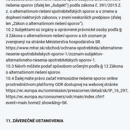
riešenia sporov (ďalej len „Subjekt“) podľa zákona č. 391/2015 Z.
z. o alternatívnom riešení spotrebiteľských sporov a o zmene a
doplnení niektorých zákonov, v znení neskorších predpisov (ďalej
len „Zákon o alternatívnom riešení sporov“).
10.2 Subjektami sú orgány a oprávnené právnické osoby podľa §
3 Zákona o alternatívnom riešení sporov a ich zoznam je
zverejnený na stránke Ministerstva hospodárstva SR.
https://www.mhsr.sk/obchod/ochrana-spotrebitela/alternativne-
riesenie-spotrebitelskych-sporov-1/zoznam-subjektov-
alternativneho-riesenia-spotrebitelskych-sporov-1.
10.3 Návrh môžete podať spôsobom určeným podľa § 12 Zákona
o alternatívnom riešení sporov.
10.4 Ďalej máte právo začať mimosúdne riešenie sporov online
prostredníctvom platformy ODR dostupnej na webovej stránke
https://ec.europa.eu/commission/presscorner/detail/sk/IP_16_297,
https://ec.europa.eu/consumers/odr/main/index.cfm?
event=main.home2.show&lng=SK.
11. ZÁVEREČNÉ USTANOVENIA