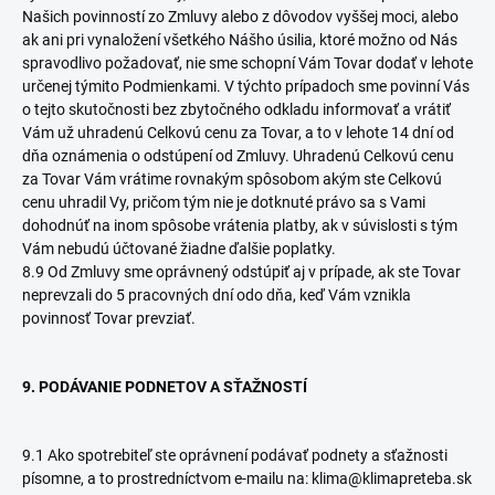
Našich povinností zo Zmluvy alebo z dôvodov vyššej moci, alebo
ak ani pri vynaložení všetkého Nášho úsilia, ktoré možno od Nás
spravodlivo požadovať, nie sme schopní Vám Tovar dodať v lehote
určenej týmito Podmienkami. V týchto prípadoch sme povinní Vás
o tejto skutočnosti bez zbytočného odkladu informovať a vrátiť
Vám už uhradenú Celkovú cenu za Tovar, a to v lehote 14 dní od
dňa oznámenia o odstúpení od Zmluvy. Uhradenú Celkovú cenu
za Tovar Vám vrátime rovnakým spôsobom akým ste Celkovú
cenu uhradil Vy, pričom tým nie je dotknuté právo sa s Vami
dohodnúť na inom spôsobe vrátenia platby, ak v súvislosti s tým
Vám nebudú účtované žiadne ďalšie poplatky.
8.9 Od Zmluvy sme oprávnený odstúpiť aj v prípade, ak ste Tovar
neprevzali do 5 pracovných dní odo dňa, keď Vám vznikla
povinnosť Tovar prevziať.
9. PODÁVANIE PODNETOV A SŤAŽNOSTÍ
9.1 Ako spotrebiteľ ste oprávnení podávať podnety a sťažnosti
písomne, a to prostredníctvom e-mailu na: klima@klimapreteba.sk