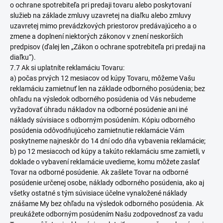
o ochrane spotrebiteľa pri predaji tovaru alebo poskytovaní
služieb na základe zmluvy uzavretej na diaľku alebo zmluvy
uzavretej mimo prevádzkových priestorov predávajúceho a o
zmene a doplnení niektorých zákonov v znení neskorších
predpisov (ďalej len „Zákon o ochrane spotrebiteľa pri predaji na
diaľku“).
7.7 Ak si uplatníte reklamáciu Tovaru:
a) počas prvých 12 mesiacov od kúpy Tovaru, môžeme Vašu
reklamáciu zamietnuť len na základe odborného posúdenia; bez
ohľadu na výsledok odborného posúdenia od Vás nebudeme
vyžadovať úhradu nákladov na odborné posúdenie ani iné
náklady súvisiace s odborným posúdením. Kópiu odborného
posúdenia odôvodňujúceho zamietnutie reklamácie Vám
poskytneme najneskôr do 14 dní odo dňa vybavenia reklamácie;
b) po 12 mesiacoch od kúpy a takúto reklamáciu sme zamietli, v
doklade o vybavení reklamácie uvedieme, komu môžete zaslať
Tovar na odborné posúdenie. Ak zašlete Tovar na odborné
posúdenie určenej osobe, náklady odborného posúdenia, ako aj
všetky ostatné s tým súvisiace účelne vynaložené náklady
znášame My bez ohľadu na výsledok odborného posúdenia. Ak
preukážete odborným posúdením Našu zodpovednosť za vadu