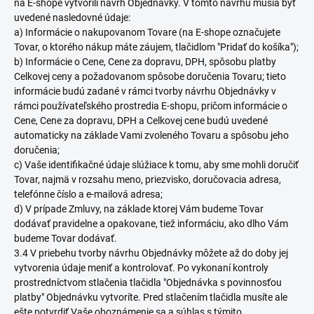
na E-shope vytvorili návrh Objednávky. V tomto návrhu musia byť
uvedené nasledovné údaje:
a) Informácie o nakupovanom Tovare (na E-shope označujete
Tovar, o ktorého nákup máte záujem, tlačidlom "Pridať do košíka");
b) Informácie o Cene, Cene za dopravu, DPH, spôsobu platby
Celkovej ceny a požadovanom spôsobe doručenia Tovaru; tieto
informácie budú zadané v rámci tvorby návrhu Objednávky v
rámci používateľského prostredia E-shopu, pričom informácie o
Cene, Cene za dopravu, DPH a Celkovej cene budú uvedené
automaticky na základe Vami zvoleného Tovaru a spôsobu jeho
doručenia;
c) Vaše identifikačné údaje slúžiace k tomu, aby sme mohli doručiť
Tovar, najmä v rozsahu meno, priezvisko, doručovacia adresa,
telefónne číslo a e-mailová adresa;
d) V prípade Zmluvy, na základe ktorej Vám budeme Tovar
dodávať pravidelne a opakovane, tiež informáciu, ako dlho Vám
budeme Tovar dodávať.
3.4 V priebehu tvorby návrhu Objednávky môžete až do doby jej
vytvorenia údaje meniť a kontrolovať. Po vykonaní kontroly
prostredníctvom stlačenia tlačidla "Objednávka s povinnosťou
platby" Objednávku vytvoríte. Pred stlačením tlačidla musíte ale
ešte potvrdiť Vaše oboznámenie sa a súhlas s týmito