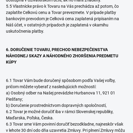
dostupná v Užívateľskom účte, ak ho máte zriadený.
5.5 Vlastnícke právo k Tovaru na Vás prechádza až potom, čo
zaplatíte Celkovú cenu a Tovar prevezmete. V prípade platby
bankovým prevodom je Celková cena zaplatená pripísaním na
Náš účet, v ostatných prípadoch je zaplatená v okamihu
uskutočnenia platby.
6. DORUČENIE TOVARU, PRECHOD NEBEZPEČENSTVA
NÁHODNEJ SKAZY A NÁHODNÉHO ZHORŠENIA PREDMETU
KÚPY
6.1 Tovar Vám bude doručený spôsobom podľa Vašej voľby,
pričom môžete vyberať z nasledujúcich možností:
a) Osobný odber na Našej prevádzke Hurbanova 11, 921 01
Piešťany;
b) Doručenie prostredníctvom dopravných spoločností,
6.2 Tovar je možné doručiť iba v rámci Slovenskej republiky,
Maďarska, Poľska, Česka.
6.3 Tovar sme Vám povinní doručiť bezodkladne, najneskôr však
v lehote 30 dní odo dňa uzavretia Zmluvy. Pri plnení Zmluvy môžu