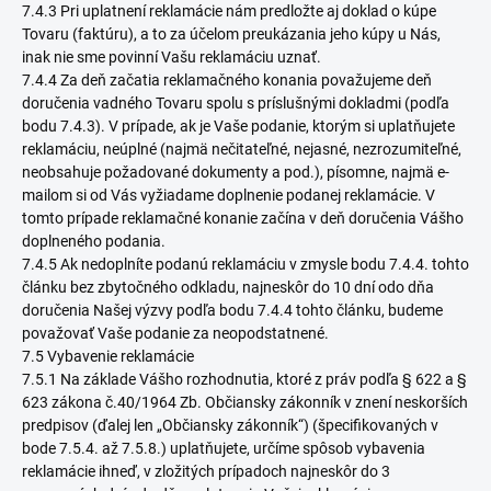
7.4.3 Pri uplatnení reklamácie nám predložte aj doklad o kúpe
Tovaru (faktúru), a to za účelom preukázania jeho kúpy u Nás,
inak nie sme povinní Vašu reklamáciu uznať.
7.4.4 Za deň začatia reklamačného konania považujeme deň
doručenia vadného Tovaru spolu s príslušnými dokladmi (podľa
bodu 7.4.3). V prípade, ak je Vaše podanie, ktorým si uplatňujete
reklamáciu, neúplné (najmä nečitateľné, nejasné, nezrozumiteľné,
neobsahuje požadované dokumenty a pod.), písomne, najmä e-
mailom si od Vás vyžiadame doplnenie podanej reklamácie. V
tomto prípade reklamačné konanie začína v deň doručenia Vášho
doplneného podania.
7.4.5 Ak nedoplníte podanú reklamáciu v zmysle bodu 7.4.4. tohto
článku bez zbytočného odkladu, najneskôr do 10 dní odo dňa
doručenia Našej výzvy podľa bodu 7.4.4 tohto článku, budeme
považovať Vaše podanie za neopodstatnené.
7.5 Vybavenie reklamácie
7.5.1 Na základe Vášho rozhodnutia, ktoré z práv podľa § 622 a §
623 zákona č.40/1964 Zb. Občiansky zákonník v znení neskorších
predpisov (ďalej len „Občiansky zákonník“) (špecifikovaných v
bode 7.5.4. až 7.5.8.) uplatňujete, určíme spôsob vybavenia
reklamácie ihneď, v zložitých prípadoch najneskôr do 3