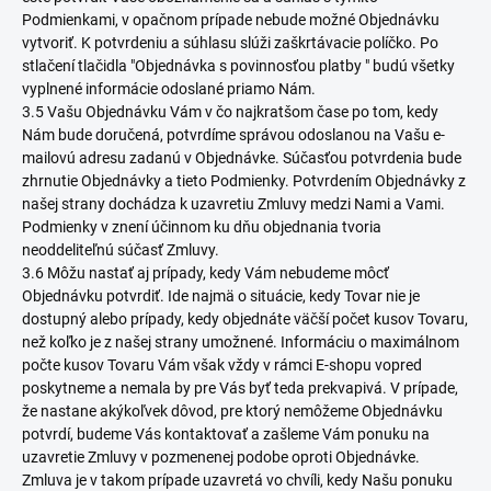
Podmienkami, v opačnom prípade nebude možné Objednávku
vytvoriť. K potvrdeniu a súhlasu slúži zaškrtávacie políčko. Po
stlačení tlačidla "Objednávka s povinnosťou platby " budú všetky
vyplnené informácie odoslané priamo Nám.
3.5 Vašu Objednávku Vám v čo najkratšom čase po tom, kedy
Nám bude doručená, potvrdíme správou odoslanou na Vašu e-
mailovú adresu zadanú v Objednávke. Súčasťou potvrdenia bude
zhrnutie Objednávky a tieto Podmienky. Potvrdením Objednávky z
našej strany dochádza k uzavretiu Zmluvy medzi Nami a Vami.
Podmienky v znení účinnom ku dňu objednania tvoria
neoddeliteľnú súčasť Zmluvy.
3.6 Môžu nastať aj prípady, kedy Vám nebudeme môcť
Objednávku potvrdiť. Ide najmä o situácie, kedy Tovar nie je
dostupný alebo prípady, kedy objednáte väčší počet kusov Tovaru,
než koľko je z našej strany umožnené. Informáciu o maximálnom
počte kusov Tovaru Vám však vždy v rámci E-shopu vopred
poskytneme a nemala by pre Vás byť teda prekvapivá. V prípade,
že nastane akýkoľvek dôvod, pre ktorý nemôžeme Objednávku
potvrdí, budeme Vás kontaktovať a zašleme Vám ponuku na
uzavretie Zmluvy v pozmenenej podobe oproti Objednávke.
Zmluva je v takom prípade uzavretá vo chvíli, kedy Našu ponuku