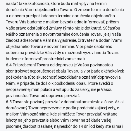
nastať také skutočnosti, ktoré budú mať vplyv na termín
doručenia Vami objednaného Tovaru. O zmene termínu doručenia
a o novom predpokladanom termíne doručenia objednaného
Tovaru Vás budeme e-mailom bezodkladne informovať, pričom
Vaše právo odstúpiť od Zmluvy týmto nie je dotknuté. Súčasťou
Nášho oznámenia o novom termíne doručenia Tovaru je aj Naša
žiadosť adresovaná Vám na vyjadrenie, či trváte na dodaní Vami
objednaného Tovaru v novom termíne. V prípade osobného
odberu na prevádzke Vás vždy o možnosti vyzdvihnutia Tovaru
budeme informovať prostredníctvom e-mailu.
6.4 Pri preberaní Tovaru od dopravcu je Vašou povinnosťou
skontrolovať neporušenosť obalu Tovaru a v prípade akéhokoľvek
poškodenia túto skutočnosť bezodkladne oznámiť dopravcovi a
Nám. V prípade, že došlo k poškodeniu obalu, ktoré svedčí o
neoprávnenej manipulácii a vstupu do zásielky, nie je Vašou
povinnosťou Tovar od dopravcu prevziať.
6.5 Tovar ste povinný prevziať v dohodnutom mieste a čase. Ak si
doručovaný Tovar neprevezmete podľa predchádzajúcej vety, e-
mailom Vám oznámime, kde si môžete Tovar prevziať, vrátane
lehoty na jeho prevzatie alebo Vám Tovar na základe Vašej
písomnej žiadosti zaslanej najneskôr do 14 dní od kedy ste si mali