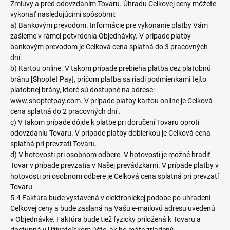
Zmluvy a pred odovzdaním Tovaru. Úhradu Celkovej ceny môžete
vykonať nasledujúcimi spôsobmi:
a) Bankovým prevodom. Informácie pre vykonanie platby Vám
zašleme v rámci potvrdenia Objednávky. V prípade platby
bankovým prevodom je Celková cena splatná do 3 pracovných
dní.
b) Kartou online. V takom prípade prebieha platba cez platobnú
bránu [Shoptet Pay], pričom platba sa riadi podmienkami tejto
platobnej brány, ktoré sú dostupné na adrese:
www.shoptetpay.com. V prípade platby kartou online je Celková
cena splatná do 2 pracovných dní .
c) V takom prípade dôjde k platbe pri doručení Tovaru oproti
odovzdaniu Tovaru. V prípade platby dobierkou je Celková cena
splatná pri prevzatí Tovaru.
d) V hotovosti pri osobnom odbere. V hotovosti je možné hradiť
Tovar v prípade prevzatia v Našej prevádzkarni. V prípade platby v
hotovosti pri osobnom odbere je Celková cena splatná pri prevzatí
Tovaru.
5.4 Faktúra bude vystavená v elektronickej podobe po uhradení
Celkovej ceny a bude zaslaná na Vašu e-mailovú adresu uvedenú
v Objednávke. Faktúra bude tiež fyzicky priložená k Tovaru a