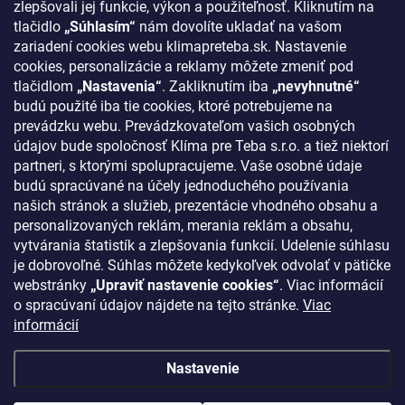
zlepšovali jej funkcie, výkon a použiteľnosť. Kliknutím na
Odstúpenie od zmluvy
tlačidlo
„Súhlasím“
nám dovolíte ukladať na vašom
zariadení cookies webu klimapreteba.sk. Nastavenie
Kontakty
cookies, personalizácie a reklamy môžete zmeniť pod
tlačidlom
„Nastavenia“
. Zakliknutím iba
„nevyhnutné“
KONTAKT
budú použité iba tie cookies, ktoré potrebujeme na
prevádzku webu. Prevádzkovateľom vašich osobných
klima
@
klimapreteba.sk
údajov bude spoločnosť Klíma pre Teba s.r.o. a tiež niektorí
partneri, s ktorými spolupracujeme. Vaše osobné údaje
0907 044 080
budú spracúvané na účely jednoduchého používania
našich stránok a služieb, prezentácie vhodného obsahu a
https://www.facebook.com/klimapreteba.sk
personalizovaných reklám, merania reklám a obsahu,
vytvárania štatistík a zlepšovania funkcií. Udelenie súhlasu
klimapreteba
je dobrovoľné. Súhlas môžete kedykoľvek odvolať v pätičke
https://www.youtube.com/@klimapreteba
webstránky
„Upraviť nastavenie cookies“
. Viac informácií
o spracúvaní údajov nájdete na tejto stránke.
Viac
informácií
Nastavenie
Copyright 2026
Klíma pre Teba s.r.o.
. Všetky práva vyhradené.
Upraviť
nastavenie cookies