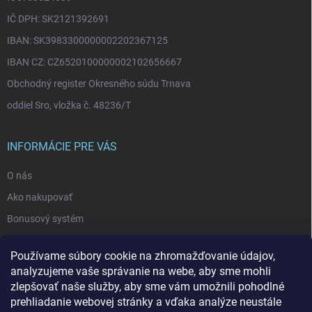
IČ DPH: SK2121392691
IBAN: SK3983300000002202367125
IBAN CZ: CZ6520100000002102656667
Obchodný register Okresného súdu Trnava
oddiel Sro, vložka č. 48236/T
INFORMÁCIE PRE VÁS
O nás
Ako nakupovať
Bonusový systém
Reklamácie a vrátenie tovaru
Používame súbory cookie na zhromažďovanie údajov,
Blog - najnovšie články
analyzujeme vaše správanie na webe, aby sme mohli
Obchodné podmienky
zlepšovať naše služby, aby sme vám umožnili pohodlné
prehliadanie webovej stránky a vďaka analýze neustále
Podmienky ochrany osobných údajov