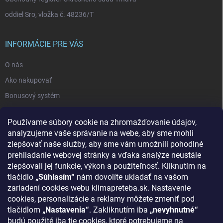
oddiel Sro, vložka č. 48236/T
INFORMÁCIE PRE VÁS
O nás
Ako nakupovať
Bonusový systém
Reklamácie a vrátenie tovaru
Používame súbory cookie na zhromažďovanie údajov,
Blog - najnovšie články
analyzujeme vaše správanie na webe, aby sme mohli
Obchodné podmienky
zlepšovať naše služby, aby sme vám umožnili pohodlné
prehliadanie webovej stránky a vďaka analýze neustále
Podmienky ochrany osobných údajov
zlepšovali jej funkcie, výkon a použiteľnosť. Kliknutím na
Odstúpenie od zmluvy
tlačidlo
„Súhlasím“
nám dovolíte ukladať na vašom
zariadení cookies webu klimapreteba.sk. Nastavenie
Kontakty
cookies, personalizácie a reklamy môžete zmeniť pod
tlačidlom
„Nastavenia“
. Zakliknutím iba
„nevyhnutné“
KONTAKT
budú použité iba tie cookies, ktoré potrebujeme na