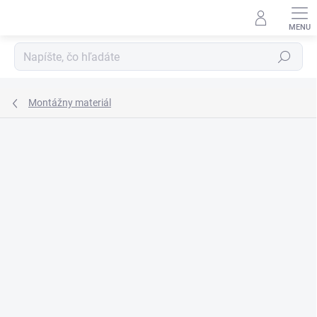
Prejsť
na
obsah
Hľadať
Montážny materiál