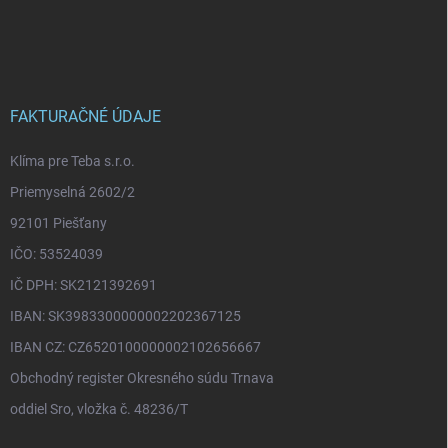
Z
á
p
ä
t
i
FAKTURAČNÉ ÚDAJE
e
Klíma pre Teba s.r.o.
Priemyselná 2602/2
92101 Piešťany
IČO: 53524039
IČ DPH: SK2121392691
IBAN: SK3983300000002202367125
IBAN CZ: CZ6520100000002102656667
Obchodný register Okresného súdu Trnava
oddiel Sro, vložka č. 48236/T