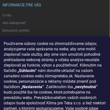
INFORMÁCIE PRE VÁS
O nás
Ako nakupovať
Bonusový systém
Reklamácie a vrátenie tovaru
Používame súbory cookie na zhromažďovanie údajov,
Blog - najnovšie články
analyzujeme vaše správanie na webe, aby sme mohli
Obchodné podmienky
zlepšovať naše služby, aby sme vám umožnili pohodlné
prehliadanie webovej stránky a vďaka analýze neustále
Podmienky ochrany osobných údajov
zlepšovali jej funkcie, výkon a použiteľnosť. Kliknutím na
Odstúpenie od zmluvy
tlačidlo
„Súhlasím“
nám dovolíte ukladať na vašom
zariadení cookies webu klimapreteba.sk. Nastavenie
Kontakty
cookies, personalizácie a reklamy môžete zmeniť pod
tlačidlom
„Nastavenia“
. Zakliknutím iba
„nevyhnutné“
KONTAKT
budú použité iba tie cookies, ktoré potrebujeme na
prevádzku webu. Prevádzkovateľom vašich osobných
klima
@
klimapreteba.sk
údajov bude spoločnosť Klíma pre Teba s.r.o. a tiež niektorí
partneri, s ktorými spolupracujeme. Vaše osobné údaje