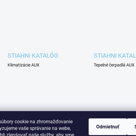
STIAHNI KATALÓG
STIAHNI KATA
Klimatizácie AUX
Tepelné čerpadlá AUX
súbory cookie na zhromažďovanie
Odmietnuť
lyzujeme vaše správanie na webe,
li zlepšovať naše služby, aby sme