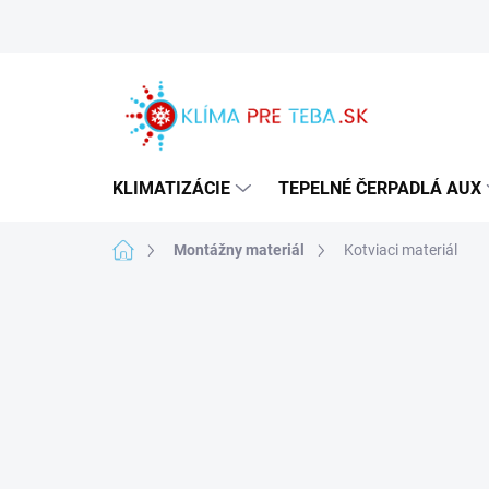
Prejsť
na
obsah
KLIMATIZÁCIE
TEPELNÉ ČERPADLÁ AUX
Domov
Montážny materiál
Kotviaci materiál