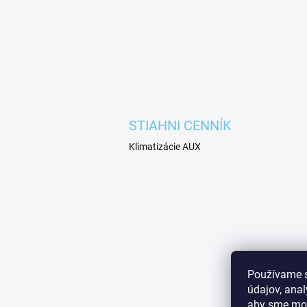
STIAHNI CENNÍK
Klimatizácie AUX
Používame 
údajov, ana
aby sme moh