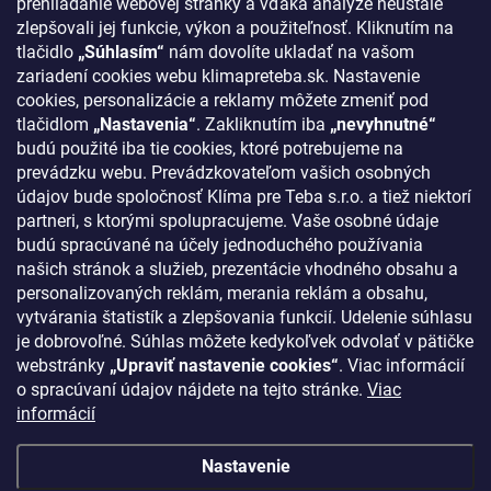
prehliadanie webovej stránky a vďaka analýze neustále
Podmienky ochrany osobných údajov
zlepšovali jej funkcie, výkon a použiteľnosť. Kliknutím na
Odstúpenie od zmluvy
tlačidlo
„Súhlasím“
nám dovolíte ukladať na vašom
zariadení cookies webu klimapreteba.sk. Nastavenie
Kontakty
cookies, personalizácie a reklamy môžete zmeniť pod
tlačidlom
„Nastavenia“
. Zakliknutím iba
„nevyhnutné“
KONTAKT
budú použité iba tie cookies, ktoré potrebujeme na
prevádzku webu. Prevádzkovateľom vašich osobných
klima
@
klimapreteba.sk
údajov bude spoločnosť Klíma pre Teba s.r.o. a tiež niektorí
partneri, s ktorými spolupracujeme. Vaše osobné údaje
0907 044 080
budú spracúvané na účely jednoduchého používania
našich stránok a služieb, prezentácie vhodného obsahu a
https://www.facebook.com/klimapreteba.sk
personalizovaných reklám, merania reklám a obsahu,
vytvárania štatistík a zlepšovania funkcií. Udelenie súhlasu
klimapreteba
je dobrovoľné. Súhlas môžete kedykoľvek odvolať v pätičke
https://www.youtube.com/@klimapreteba
webstránky
„Upraviť nastavenie cookies“
. Viac informácií
o spracúvaní údajov nájdete na tejto stránke.
Viac
informácií
Nastavenie
Copyright 2026
Klíma pre Teba s.r.o.
. Všetky práva vyhradené.
Upraviť