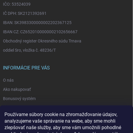
IČO: 53524039
IČ DPH: SK2121392691
IBAN: SK3983300000002202367125
IBAN CZ: CZ6520100000002102656667
Obchodný register Okresného súdu Trnava
oddiel Sro, vložka č. 48236/T
INFORMÁCIE PRE VÁS
O nás
Ako nakupovať
Bonusový systém
Reklamácie a vrátenie tovaru
Používame súbory cookie na zhromažďovanie údajov,
Blog - najnovšie články
analyzujeme vaše správanie na webe, aby sme mohli
Obchodné podmienky
zlepšovať naše služby, aby sme vám umožnili pohodlné