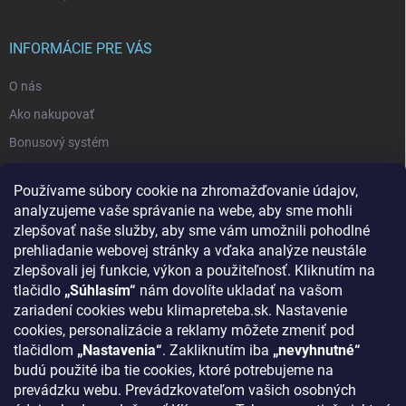
INFORMÁCIE PRE VÁS
O nás
Ako nakupovať
Bonusový systém
Reklamácie a vrátenie tovaru
Používame súbory cookie na zhromažďovanie údajov,
Blog - najnovšie články
analyzujeme vaše správanie na webe, aby sme mohli
Obchodné podmienky
zlepšovať naše služby, aby sme vám umožnili pohodlné
prehliadanie webovej stránky a vďaka analýze neustále
Podmienky ochrany osobných údajov
zlepšovali jej funkcie, výkon a použiteľnosť. Kliknutím na
Odstúpenie od zmluvy
tlačidlo
„Súhlasím“
nám dovolíte ukladať na vašom
zariadení cookies webu klimapreteba.sk. Nastavenie
Kontakty
cookies, personalizácie a reklamy môžete zmeniť pod
tlačidlom
„Nastavenia“
. Zakliknutím iba
„nevyhnutné“
KONTAKT
budú použité iba tie cookies, ktoré potrebujeme na
prevádzku webu. Prevádzkovateľom vašich osobných