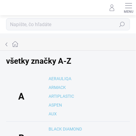
Prejsť
na
obsah
Hľadať
Domov
všetky značky A-Z
AERAULIQA
ARMACK
A
ARTIPLASTIC
ASPEN
AUX
BLACK DIAMOND