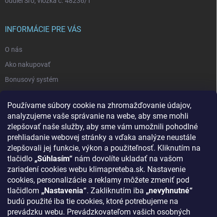
oddiel Sro, vložka č. 48236/T
INFORMÁCIE PRE VÁS
O nás
Ako nakupovať
Bonusový systém
Reklamácie a vrátenie tovaru
Používame súbory cookie na zhromažďovanie údajov,
Blog - najnovšie články
analyzujeme vaše správanie na webe, aby sme mohli
Obchodné podmienky
zlepšovať naše služby, aby sme vám umožnili pohodlné
prehliadanie webovej stránky a vďaka analýze neustále
Podmienky ochrany osobných údajov
zlepšovali jej funkcie, výkon a použiteľnosť. Kliknutím na
Odstúpenie od zmluvy
tlačidlo
„Súhlasím“
nám dovolíte ukladať na vašom
zariadení cookies webu klimapreteba.sk. Nastavenie
Kontakty
cookies, personalizácie a reklamy môžete zmeniť pod
tlačidlom
„Nastavenia“
. Zakliknutím iba
„nevyhnutné“
KONTAKT
budú použité iba tie cookies, ktoré potrebujeme na
prevádzku webu. Prevádzkovateľom vašich osobných