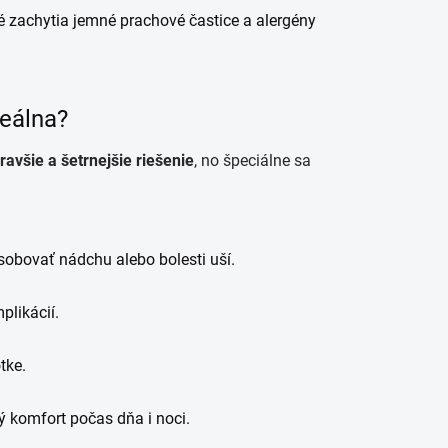
ré zachytia jemné prachové častice a alergény
deálna?
ravšie a šetrnejšie riešenie
, no špeciálne sa
sobovať nádchu alebo bolesti uší.
plikácií.
tke.
ý komfort počas dňa i noci.