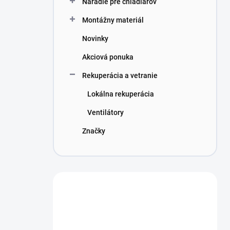
Náradie pre chladiarov
e
l
Montážny materiál
Novinky
Akciová ponuka
Rekuperácia a vetranie
Lokálna rekuperácia
Ventilátory
Značky
Máte otázku?
Obráťte sa na nás.