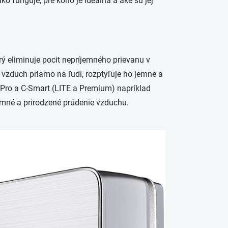
ko funguje, pre koho je ideálna a aké sú jej
rý eliminuje pocit nepríjemného prievanu v
 vzduch priamo na ľudí, rozptyľuje ho jemne a
-Pro a C-Smart (LITE a Premium) napríklad
emné a prirodzené prúdenie vzduchu.