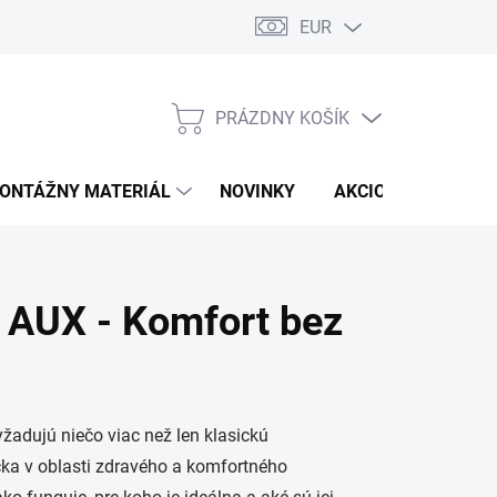
EUR
PRÁZDNY KOŠÍK
NÁKUPNÝ
KOŠÍK
ONTÁŽNY MATERIÁL
NOVINKY
AKCIOVÁ PONUKA
a AUX - Komfort bez
yžadujú niečo viac než len klasickú
čka v oblasti zdravého a komfortného