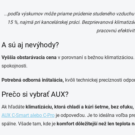
...podľa výskumov môže priame prúdenie studeného vzduchu z
15 %, najmä pri kancelárskej práci. Bezprievanová klimatizáci
pracovnú efektivit
A sú aj nevýhody?
Vyššia obstarávacia cena
v porovnaní s bežnou klimatizáciou. 
spokojnosti.
Potrebná odborná inštalácia,
kvôli technickej precíznosti od
Prečo si vybrať AUX?
Ak hľadáte
klimatizáciu, ktorá chladí a kúri šetrne, bez ofuku,
AUX C-Smart alebo C-Pro
je odpoveďou. Je to ideálna voľba pre
spálne. Všade tam, kde je
komfort dôležitejší než len teplota n