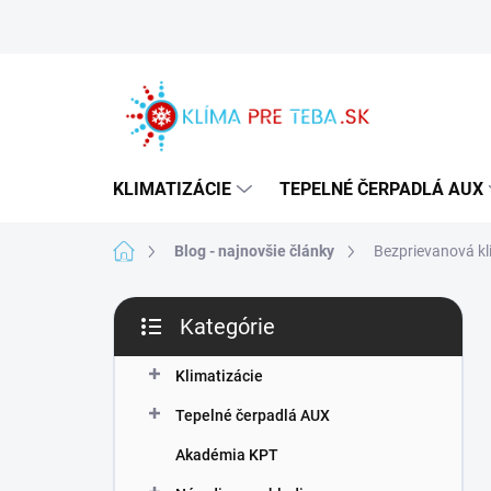
Prejsť
na
obsah
KLIMATIZÁCIE
TEPELNÉ ČERPADLÁ AUX
Domov
Blog - najnovšie články
Bezprievanová kl
B
Kategórie
o
Preskočiť
č
kategórie
n
Klimatizácie
ý
Tepelné čerpadlá AUX
p
a
Akadémia KPT
n