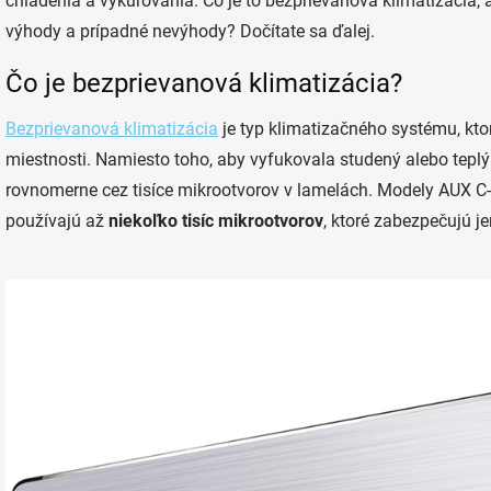
chladenia a vykurovania. Čo je to bezprievanová klimatizácia, a
výhody a prípadné nevýhody? Dočítate sa ďalej.
Čo je bezprievanová klimatizácia?
Bezprievanová klimatizácia
je typ klimatizačného systému, kto
miestnosti. Namiesto toho, aby vyfukovala studený alebo teplý
rovnomerne cez tisíce mikrootvorov v lamelách. Modely AUX C
používajú až
niekoľko tisíc mikrootvorov
, ktoré zabezpečujú j