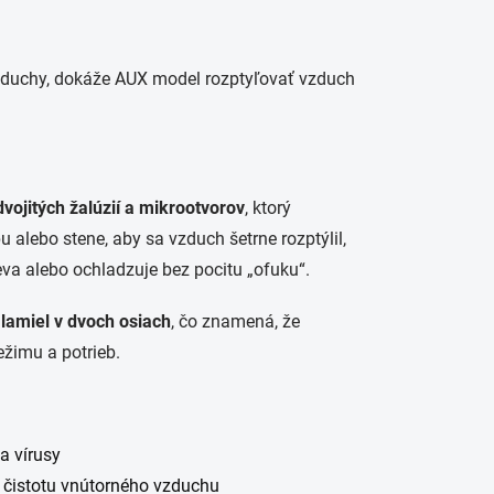
výduchy, dokáže AUX model rozptyľovať vzduch
vojitých žalúzií a mikrootvorov
, ktorý
u alebo stene, aby sa vzduch šetrne rozptýlil,
va alebo ochladzuje bez pocitu „ofuku“.
 lamiel v dvoch osiach
, čo znamená, že
žimu a potrieb.
 a vírusy
 čistotu vnútorného vzduchu