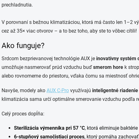
prechladnutia.
V porovnaní s bežnou klimatizáciou, ktorá má často len 1–2 
cez až 35× viac otvorov – a to bez toho, aby ste to vôbec cítili!
Ako funguje?
Srdcom bezprievanovej technológie AUX je
inovatívny systém d
umožňuje nasmerovať prúd vzduchu buď
smerom hore
k strop
alebo rovnomerne do priestoru, vďaka čomu sa miestnosť ohrie
Navyše, modely ako
AUX C-Pro
využívajú
inteligentné riadenie
klimatizácia sama určí optimálne smerovanie vzduchu podľa re
Celý proces dopĺňa:
Sterilizácia výmenníka pri 57 °C
, ktorá eliminuje baktérie
6-stupňový samočistiaci proces
, ktorý pomáha zachovať