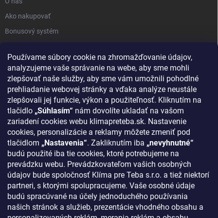
O nás
Ako nakupovať
Bonusový systém
Reklamácie a vrátenie tovaru
Používame súbory cookie na zhromažďovanie údajov,
Blog - najnovšie články
analyzujeme vaše správanie na webe, aby sme mohli
Obchodné podmienky
zlepšovať naše služby, aby sme vám umožnili pohodlné
prehliadanie webovej stránky a vďaka analýze neustále
Podmienky ochrany osobných údajov
zlepšovali jej funkcie, výkon a použiteľnosť. Kliknutím na
Odstúpenie od zmluvy
tlačidlo
„Súhlasím“
nám dovolíte ukladať na vašom
zariadení cookies webu klimapreteba.sk. Nastavenie
Kontakty
cookies, personalizácie a reklamy môžete zmeniť pod
tlačidlom
„Nastavenia“
. Zakliknutím iba
„nevyhnutné“
KONTAKT
budú použité iba tie cookies, ktoré potrebujeme na
prevádzku webu. Prevádzkovateľom vašich osobných
klima
@
klimapreteba.sk
údajov bude spoločnosť Klíma pre Teba s.r.o. a tiež niektorí
partneri, s ktorými spolupracujeme. Vaše osobné údaje
0907 044 080
budú spracúvané na účely jednoduchého používania
našich stránok a služieb, prezentácie vhodného obsahu a
https://www.facebook.com/klimapreteba.sk
personalizovaných reklám, merania reklám a obsahu,