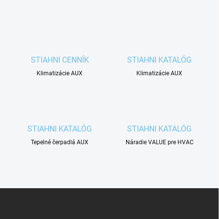
STIAHNI CENNÍK
STIAHNI KATALÓG
Klimatizácie AUX
Klimatizácie AUX
STIAHNI KATALÓG
STIAHNI KATALÓG
Tepelné čerpadlá AUX
Náradie VALUE pre HVAC
Z
á
p