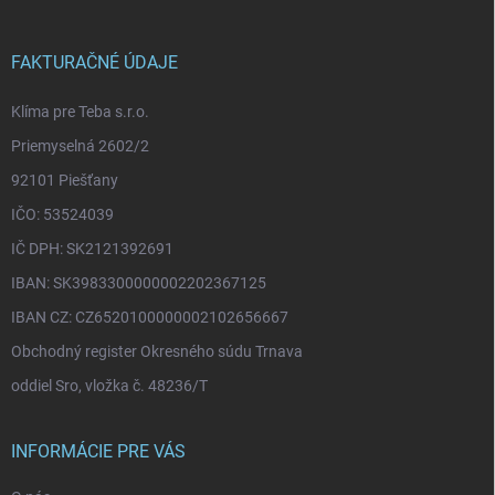
ä
t
i
FAKTURAČNÉ ÚDAJE
e
Klíma pre Teba s.r.o.
Priemyselná 2602/2
92101 Piešťany
IČO: 53524039
IČ DPH: SK2121392691
IBAN: SK3983300000002202367125
IBAN CZ: CZ6520100000002102656667
Obchodný register Okresného súdu Trnava
oddiel Sro, vložka č. 48236/T
INFORMÁCIE PRE VÁS