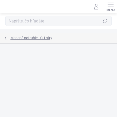
Prejsť
na
obsah
Hľadať
Medené potrubie - CU rúry