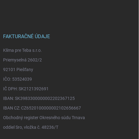
Z
á
p
ä
t
i
FAKTURAČNÉ ÚDAJE
e
Klíma pre Teba s.r.o.
Priemyselná 2602/2
92101 Piešťany
IČO: 53524039
IČ DPH: SK2121392691
IBAN: SK3983300000002202367125
IBAN CZ: CZ6520100000002102656667
Obchodný register Okresného súdu Trnava
oddiel Sro, vložka č. 48236/T