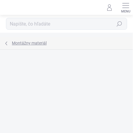
Prejsť
na
obsah
Hľadať
Montážny materiál