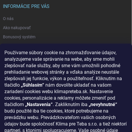
INFORMÁCIE PRE VÁS
O nás
Ako nakupovať
Bonusový systém
Reklamácie a vrátenie tovaru
Používame súbory cookie na zhromažďovanie údajov,
Blog - najnovšie články
analyzujeme vaše správanie na webe, aby sme mohli
Obchodné podmienky
zlepšovať naše služby, aby sme vám umožnili pohodlné
prehliadanie webovej stránky a vďaka analýze neustále
Podmienky ochrany osobných údajov
zlepšovali jej funkcie, výkon a použiteľnosť. Kliknutím na
Odstúpenie od zmluvy
tlačidlo
„Súhlasím“
nám dovolíte ukladať na vašom
zariadení cookies webu klimapreteba.sk. Nastavenie
Kontakty
cookies, personalizácie a reklamy môžete zmeniť pod
tlačidlom
„Nastavenia“
. Zakliknutím iba
„nevyhnutné“
KONTAKT
budú použité iba tie cookies, ktoré potrebujeme na
prevádzku webu. Prevádzkovateľom vašich osobných
klima
@
klimapreteba.sk
údajov bude spoločnosť Klíma pre Teba s.r.o. a tiež niektorí
partneri, s ktorými spolupracujeme. Vaše osobné údaje