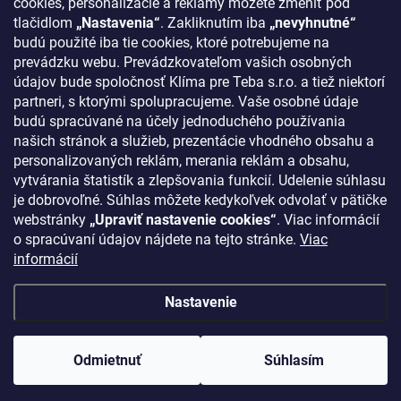
cookies, personalizácie a reklamy môžete zmeniť pod
tlačidlom
„Nastavenia“
. Zakliknutím iba
„nevyhnutné“
KONTAKT
budú použité iba tie cookies, ktoré potrebujeme na
prevádzku webu. Prevádzkovateľom vašich osobných
klima
@
klimapreteba.sk
údajov bude spoločnosť Klíma pre Teba s.r.o. a tiež niektorí
partneri, s ktorými spolupracujeme. Vaše osobné údaje
0907 044 080
budú spracúvané na účely jednoduchého používania
našich stránok a služieb, prezentácie vhodného obsahu a
https://www.facebook.com/klimapreteba.sk
personalizovaných reklám, merania reklám a obsahu,
vytvárania štatistík a zlepšovania funkcií. Udelenie súhlasu
klimapreteba
je dobrovoľné. Súhlas môžete kedykoľvek odvolať v pätičke
https://www.youtube.com/@klimapreteba
webstránky
„Upraviť nastavenie cookies“
. Viac informácií
o spracúvaní údajov nájdete na tejto stránke.
Viac
informácií
Nastavenie
Copyright 2026
Klíma pre Teba s.r.o.
. Všetky práva vyhradené.
Upraviť
nastavenie cookies
Odmietnuť
Súhlasím
Vytvoril Shoptet
//