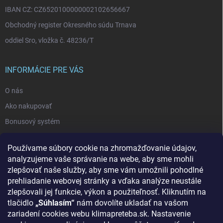
IBAN CZ: CZ6520100000002102656667
Obchodný register Okresného súdu Trnava
oddiel Sro, vložka č. 48236/T
INFORMÁCIE PRE VÁS
O nás
Ako nakupovať
Bonusový systém
Reklamácie a vrátenie tovaru
Používame súbory cookie na zhromažďovanie údajov,
Blog - najnovšie články
analyzujeme vaše správanie na webe, aby sme mohli
Obchodné podmienky
zlepšovať naše služby, aby sme vám umožnili pohodlné
prehliadanie webovej stránky a vďaka analýze neustále
Podmienky ochrany osobných údajov
zlepšovali jej funkcie, výkon a použiteľnosť. Kliknutím na
Odstúpenie od zmluvy
tlačidlo
„Súhlasím“
nám dovolíte ukladať na vašom
zariadení cookies webu klimapreteba.sk. Nastavenie
Kontakty