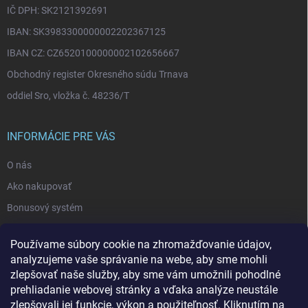
IČ DPH: SK2121392691
IBAN: SK3983300000002202367125
IBAN CZ: CZ6520100000002102656667
Obchodný register Okresného súdu Trnava
oddiel Sro, vložka č. 48236/T
INFORMÁCIE PRE VÁS
O nás
Ako nakupovať
Bonusový systém
Reklamácie a vrátenie tovaru
Používame súbory cookie na zhromažďovanie údajov,
Blog - najnovšie články
analyzujeme vaše správanie na webe, aby sme mohli
Obchodné podmienky
zlepšovať naše služby, aby sme vám umožnili pohodlné
prehliadanie webovej stránky a vďaka analýze neustále
Podmienky ochrany osobných údajov
zlepšovali jej funkcie, výkon a použiteľnosť. Kliknutím na