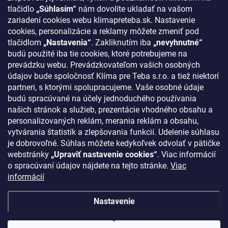
Odstúpenie od zmluvy
tlačidlo
„Súhlasím“
nám dovolíte ukladať na vašom
zariadení cookies webu klimapreteba.sk. Nastavenie
Kontakty
cookies, personalizácie a reklamy môžete zmeniť pod
tlačidlom
„Nastavenia“
. Zakliknutím iba
„nevyhnutné“
KONTAKT
budú použité iba tie cookies, ktoré potrebujeme na
prevádzku webu. Prevádzkovateľom vašich osobných
klima
@
klimapreteba.sk
údajov bude spoločnosť Klíma pre Teba s.r.o. a tiež niektorí
partneri, s ktorými spolupracujeme. Vaše osobné údaje
0907 044 080
budú spracúvané na účely jednoduchého používania
našich stránok a služieb, prezentácie vhodného obsahu a
https://www.facebook.com/klimapreteba.sk
personalizovaných reklám, merania reklám a obsahu,
vytvárania štatistík a zlepšovania funkcií. Udelenie súhlasu
klimapreteba
je dobrovoľné. Súhlas môžete kedykoľvek odvolať v pätičke
https://www.youtube.com/@klimapreteba
webstránky
„Upraviť nastavenie cookies“
. Viac informácií
o spracúvaní údajov nájdete na tejto stránke.
Viac
informácií
Nastavenie
Copyright 2026
Klíma pre Teba s.r.o.
. Všetky práva vyhradené.
Upraviť
nastavenie cookies