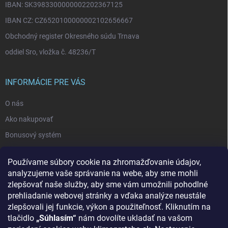
IBAN: SK3983300000002202367125
IBAN CZ: CZ6520100000002102656667
Obchodný register Okresného súdu Trnava
oddiel Sro, vložka č. 48236/T
INFORMÁCIE PRE VÁS
O nás
Ako nakupovať
Bonusový systém
Reklamácie a vrátenie tovaru
Používame súbory cookie na zhromažďovanie údajov,
Blog - najnovšie články
analyzujeme vaše správanie na webe, aby sme mohli
Obchodné podmienky
zlepšovať naše služby, aby sme vám umožnili pohodlné
prehliadanie webovej stránky a vďaka analýze neustále
Podmienky ochrany osobných údajov
zlepšovali jej funkcie, výkon a použiteľnosť. Kliknutím na
Odstúpenie od zmluvy
tlačidlo
„Súhlasím“
nám dovolíte ukladať na vašom