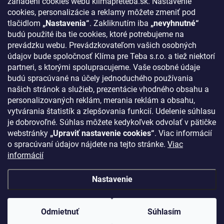
zariadení cookies webu klimapreteba.sk. Nastavenie
Kontakty
cookies, personalizácie a reklamy môžete zmeniť pod
tlačidlom
„Nastavenia“
. Zakliknutím iba
„nevyhnutné“
KONTAKT
budú použité iba tie cookies, ktoré potrebujeme na
prevádzku webu. Prevádzkovateľom vašich osobných
klima
@
klimapreteba.sk
údajov bude spoločnosť Klíma pre Teba s.r.o. a tiež niektorí
partneri, s ktorými spolupracujeme. Vaše osobné údaje
0907 044 080
budú spracúvané na účely jednoduchého používania
našich stránok a služieb, prezentácie vhodného obsahu a
https://www.facebook.com/klimapreteba.sk
personalizovaných reklám, merania reklám a obsahu,
vytvárania štatistík a zlepšovania funkcií. Udelenie súhlasu
klimapreteba
je dobrovoľné. Súhlas môžete kedykoľvek odvolať v pätičke
https://www.youtube.com/@klimapreteba
webstránky
„Upraviť nastavenie cookies“
. Viac informácií
o spracúvaní údajov nájdete na tejto stránke.
Viac
informácií
Nastavenie
Copyright 2026
Klíma pre Teba s.r.o.
. Všetky práva vyhradené.
Upraviť
nastavenie cookies
Odmietnuť
Súhlasím
Vytvoril Shoptet