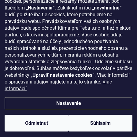
cookies, personalizácie a reklamy môžete zmeniť pod
tlačidlom
„Nastavenia“
. Zakliknutím iba
„nevyhnutné“
KONTAKT
budú použité iba tie cookies, ktoré potrebujeme na
prevádzku webu. Prevádzkovateľom vašich osobných
klima
@
klimapreteba.sk
údajov bude spoločnosť Klíma pre Teba s.r.o. a tiež niektorí
partneri, s ktorými spolupracujeme. Vaše osobné údaje
0907 044 080
budú spracúvané na účely jednoduchého používania
našich stránok a služieb, prezentácie vhodného obsahu a
https://www.facebook.com/klimapreteba.sk
personalizovaných reklám, merania reklám a obsahu,
vytvárania štatistík a zlepšovania funkcií. Udelenie súhlasu
klimapreteba
je dobrovoľné. Súhlas môžete kedykoľvek odvolať v pätičke
https://www.youtube.com/@klimapreteba
webstránky
„Upraviť nastavenie cookies“
. Viac informácií
o spracúvaní údajov nájdete na tejto stránke.
Viac
informácií
Nastavenie
Copyright 2026
Klíma pre Teba s.r.o.
. Všetky práva vyhradené.
Upraviť
nastavenie cookies
Odmietnuť
Súhlasím
Vytvoril Shoptet
//