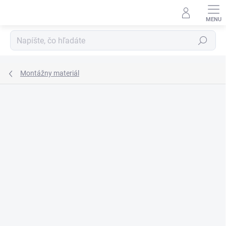
Prejsť
na
obsah
Hľadať
Montážny materiál