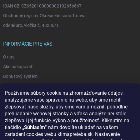
IBAN CZ: CZ6520100000002102656667
Obchodný register Okresného súdu Trnava
oddiel Sro, vložka č. 48236/T
INFORMÁCIE PRE VÁS
O nás
Ako nakupovať
Bonusový systém
Reklamácie a vrátenie tovaru
Používame súbory cookie na zhromažďovanie údajov,
Blog - najnovšie články
analyzujeme vaše správanie na webe, aby sme mohli
Obchodné podmienky
zlepšovať naše služby, aby sme vám umožnili pohodlné
prehliadanie webovej stránky a vďaka analýze neustále
Podmienky ochrany osobných údajov
zlepšovali jej funkcie, výkon a použiteľnosť. Kliknutím na
Odstúpenie od zmluvy
tlačidlo
„Súhlasím“
nám dovolíte ukladať na vašom
zariadení cookies webu klimapreteba.sk. Nastavenie
Kontakty