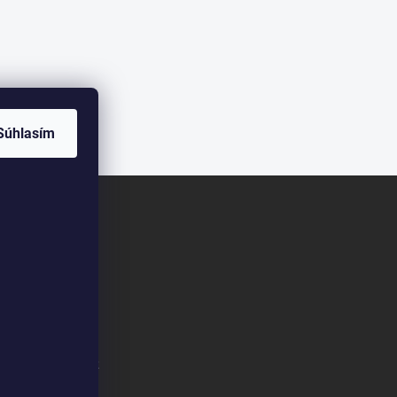
Súhlasím
m/klimapreteba.sk