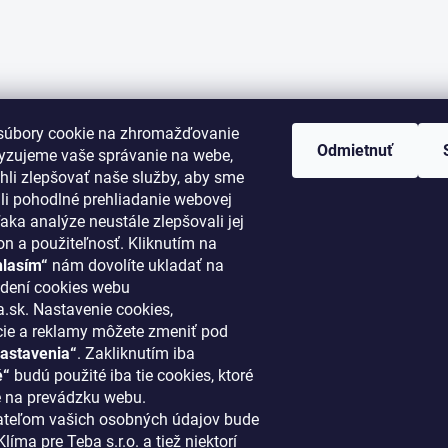
súbory cookie na zhromažďovanie
Odmietnuť
lyzujeme vaše správanie na webe,
li zlepšovať naše služby, aby sme
i pohodlné prehliadanie webovej
aka analýze neustále zlepšovali jej
on a použiteľnosť. Kliknutím na
hlasím“
nám dovolíte ukladať na
ORMÁCIE PRE VÁS
KONTAKT
dení cookies webu
.sk. Nastavenie cookies,
cie a reklamy môžete zmeniť pod
klima
@
klimapreteba.sk
astavenia“
. Zakliknutím iba
akupovať
0907 044 080
é“
budú použité iba tie cookies, ktoré
ový systém
 na prevádzku webu.
https://www.facebook.co
teľom vašich osobných údajov bude
ácie a vrátenie tovaru
líma pre Teba s.r.o. a tiež niektorí