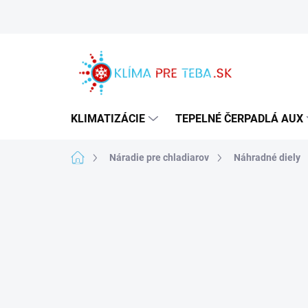
Prejsť
na
obsah
KLIMATIZÁCIE
TEPELNÉ ČERPADLÁ AUX
Domov
Náradie pre chladiarov
Náhradné diely