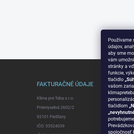
Používame 
údajov, ana
aby sme moh
vám umožnil
Z
stránky a vď
á
funkcie, výk
p
tlačidlo
„Sú
ä
FAKTURAČNÉ ÚDAJE
INF
vašom zaria
t
klimapreteba
i
Klíma pre Teba s.r.o.
O nás
personalizá
e
tlačidlom
„N
Priemyselná 2602/2
Ako n
„nevyhnutn
92101 Piešťany
Bonus
potrebujeme
Prevádzkova
IČO: 53524039
Reklam
spoločnosť K