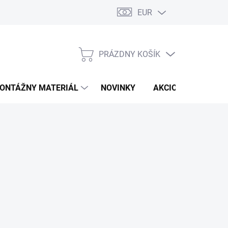
EUR
PRÁZDNY KOŠÍK
NÁKUPNÝ
KOŠÍK
ONTÁŽNY MATERIÁL
NOVINKY
AKCIOVÁ PONUKA