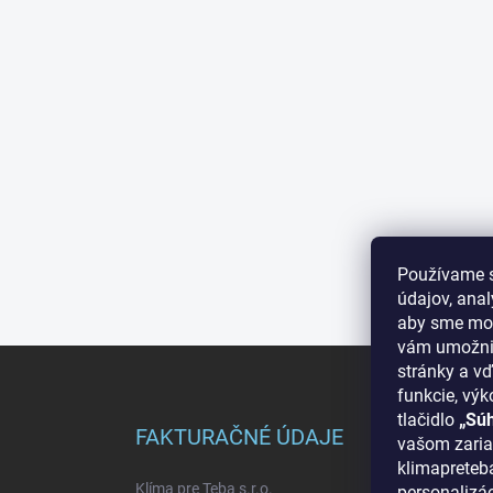
Používame 
údajov, ana
aby sme moh
vám umožnil
Z
stránky a vď
á
funkcie, výk
p
tlačidlo
„Sú
ä
FAKTURAČNÉ ÚDAJE
INF
vašom zaria
t
klimapreteba
i
Klíma pre Teba s.r.o.
O nás
personalizá