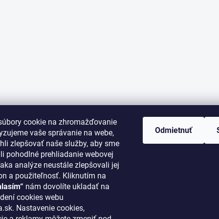
súbory cookie na zhromažďovanie
Odmietnuť
lyzujeme vaše správanie na webe,
li zlepšovať naše služby, aby sme
i pohodlné prehliadanie webovej
aka analýze neustále zlepšovali jej
on a použiteľnosť. Kliknutím na
hlasím“
nám dovolíte ukladať na
ORMÁCIE PRE VÁS
KONTAKT
dení cookies webu
.sk. Nastavenie cookies,
cie a reklamy môžete zmeniť pod