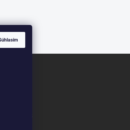
Súhlasím
m/klimapreteba.sk