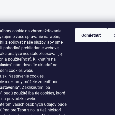
súbory cookie na zhromažďovanie
Odmietnuť
lyzujeme vaše správanie na webe,
li zlepšovať naše služby, aby sme
i pohodlné prehliadanie webovej
aka analýze neustále zlepšovali jej
on a použiteľnosť. Kliknutím na
hlasím“
nám dovolíte ukladať na
ORMÁCIE PRE VÁS
KONTAKT
dení cookies webu
.sk. Nastavenie cookies,
cie a reklamy môžete zmeniť pod
klima
@
klimapreteba.sk
astavenia“
. Zakliknutím iba
akupovať
0907 044 080
é“
budú použité iba tie cookies, ktoré
ový systém
 na prevádzku webu.
https://www.facebook.co
teľom vašich osobných údajov bude
ácie a vrátenie tovaru
líma pre Teba s.r.o. a tiež niektorí
klimapreteba
 najnovšie články