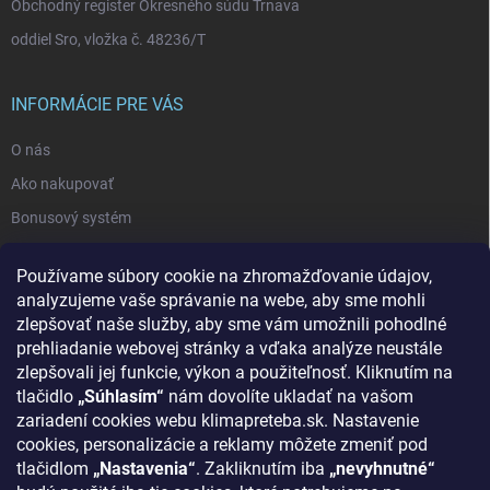
Obchodný register Okresného súdu Trnava
oddiel Sro, vložka č. 48236/T
INFORMÁCIE PRE VÁS
O nás
Ako nakupovať
Bonusový systém
Reklamácie a vrátenie tovaru
Používame súbory cookie na zhromažďovanie údajov,
Blog - najnovšie články
analyzujeme vaše správanie na webe, aby sme mohli
Obchodné podmienky
zlepšovať naše služby, aby sme vám umožnili pohodlné
prehliadanie webovej stránky a vďaka analýze neustále
Podmienky ochrany osobných údajov
zlepšovali jej funkcie, výkon a použiteľnosť. Kliknutím na
Odstúpenie od zmluvy
tlačidlo
„Súhlasím“
nám dovolíte ukladať na vašom
zariadení cookies webu klimapreteba.sk. Nastavenie
Kontakty
cookies, personalizácie a reklamy môžete zmeniť pod
tlačidlom
„Nastavenia“
. Zakliknutím iba
„nevyhnutné“
KONTAKT