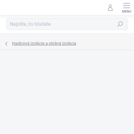
Prejsť
na
obsah
Hľadať
Hadicová izolácia a plošná izolácia