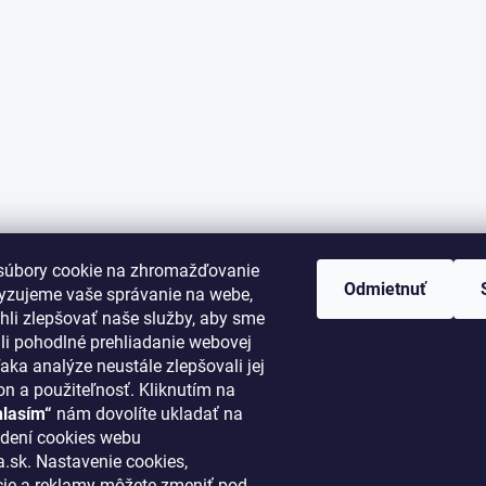
súbory cookie na zhromažďovanie
Odmietnuť
lyzujeme vaše správanie na webe,
li zlepšovať naše služby, aby sme
i pohodlné prehliadanie webovej
aka analýze neustále zlepšovali jej
on a použiteľnosť. Kliknutím na
hlasím“
nám dovolíte ukladať na
ORMÁCIE PRE VÁS
KONTAKT
dení cookies webu
.sk. Nastavenie cookies,
cie a reklamy môžete zmeniť pod