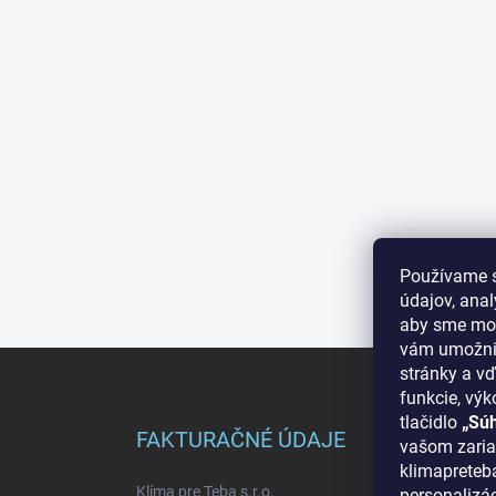
Používame 
údajov, ana
aby sme moh
vám umožnil
Z
stránky a vď
á
funkcie, výk
p
tlačidlo
„Sú
ä
FAKTURAČNÉ ÚDAJE
INF
vašom zaria
t
klimapreteba
i
Klíma pre Teba s.r.o.
O nás
personalizá