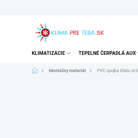
Prejsť
na
obsah
KLIMATIZÁCIE
TEPELNÉ ČERPADLÁ AUX
Domov
Montážny materiál
PVC spojka žľabu Ar