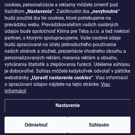
cookies, personalizácie a reklamy môžete zmeniť pod
tlačidlom
„Nastavenia“
. Zakliknutím iba
„nevyhnutné“
KONTAKT
budú použité iba tie cookies, ktoré potrebujeme na
prevádzku webu. Prevádzkovateľom vašich osobných
klima
@
klimapreteba.sk
údajov bude spoločnosť Klíma pre Teba s.r.o. a tiež niektorí
partneri, s ktorými spolupracujeme. Vaše osobné údaje
0907 044 080
budú spracúvané na účely jednoduchého používania
našich stránok a služieb, prezentácie vhodného obsahu a
https://www.facebook.com/klimapreteba.sk
personalizovaných reklám, merania reklám a obsahu,
vytvárania štatistík a zlepšovania funkcií. Udelenie súhlasu
klimapreteba
je dobrovoľné. Súhlas môžete kedykoľvek odvolať v pätičke
https://www.youtube.com/@klimapreteba
webstránky
„Upraviť nastavenie cookies“
. Viac informácií
o spracúvaní údajov nájdete na tejto stránke.
Viac
informácií
Nastavenie
Copyright 2026
Klíma pre Teba s.r.o.
. Všetky práva vyhradené.
Upraviť
nastavenie cookies
Odmietnuť
Súhlasím
Vytvoril Shoptet