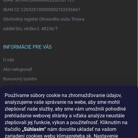
IBAN CZ: CZ6520100000002102656667
Obchodný register Okresného súdu Trnava
oddiel Sro, vložka č. 48236/T
INFORMÁCIE PRE VÁS
O nás
Ako nakupovať
Bonusový systém
Reklamácie a vrátenie tovaru
Používame súbory cookie na zhromažďovanie údajov,
Blog - najnovšie články
analyzujeme vaše správanie na webe, aby sme mohli
Obchodné podmienky
zlepšovať naše služby, aby sme vám umožnili pohodlné
prehliadanie webovej stránky a vďaka analýze neustále
Podmienky ochrany osobných údajov
zlepšovali jej funkcie, výkon a použiteľnosť. Kliknutím na
Odstúpenie od zmluvy
tlačidlo
„Súhlasím“
nám dovolíte ukladať na vašom
zariadení cookies webu klimapreteba.sk. Nastavenie
Kontakty