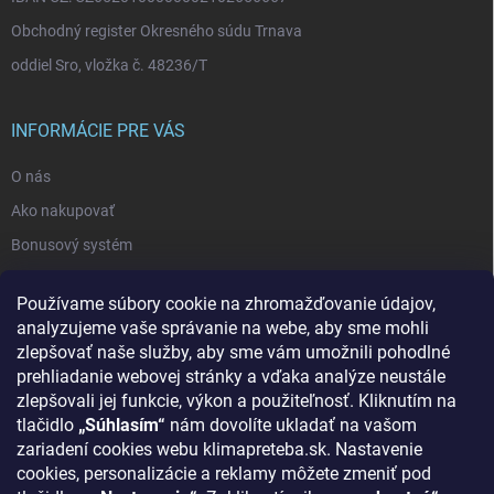
Obchodný register Okresného súdu Trnava
oddiel Sro, vložka č. 48236/T
INFORMÁCIE PRE VÁS
O nás
Ako nakupovať
Bonusový systém
Reklamácie a vrátenie tovaru
Používame súbory cookie na zhromažďovanie údajov,
Blog - najnovšie články
analyzujeme vaše správanie na webe, aby sme mohli
Obchodné podmienky
zlepšovať naše služby, aby sme vám umožnili pohodlné
prehliadanie webovej stránky a vďaka analýze neustále
Podmienky ochrany osobných údajov
zlepšovali jej funkcie, výkon a použiteľnosť. Kliknutím na
Odstúpenie od zmluvy
tlačidlo
„Súhlasím“
nám dovolíte ukladať na vašom
zariadení cookies webu klimapreteba.sk. Nastavenie
Kontakty
cookies, personalizácie a reklamy môžete zmeniť pod