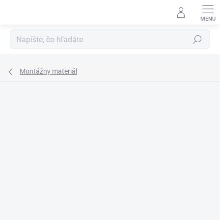
Prejsť
na
obsah
Hľadať
Montážny materiál