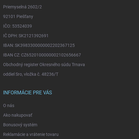
Priemyselná 2602/2
92101 Piešťany
IČO: 53524039
IČ DPH: SK2121392691
IBAN: SK3983300000002202367125
IBAN CZ: CZ6520100000002102656667
Obchodný register Okresného súdu Trnava
oddiel Sro, vložka č. 48236/T
INFORMÁCIE PRE VÁS
O nás
Ako nakupovať
Bonusový systém
Reklamácie a vrátenie tovaru