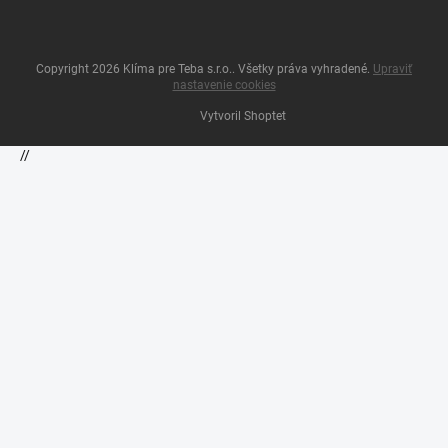
Copyright 2026
Klíma pre Teba s.r.o.
. Všetky práva vyhradené.
Upraviť
nastavenie cookies
Vytvoril Shoptet
//