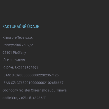
Z
á
p
ä
t
i
FAKTURAČNÉ ÚDAJE
e
Klíma pre Teba s.r.o.
Priemyselná 2602/2
92101 Piešťany
IČO: 53524039
IČ DPH: SK2121392691
IBAN: SK3983300000002202367125
IBAN CZ: CZ6520100000002102656667
Obchodný register Okresného súdu Trnava
oddiel Sro, vložka č. 48236/T