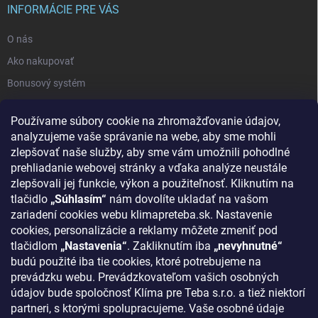
INFORMÁCIE PRE VÁS
O nás
Ako nakupovať
Bonusový systém
Reklamácie a vrátenie tovaru
Používame súbory cookie na zhromažďovanie údajov,
Blog - najnovšie články
analyzujeme vaše správanie na webe, aby sme mohli
Obchodné podmienky
zlepšovať naše služby, aby sme vám umožnili pohodlné
prehliadanie webovej stránky a vďaka analýze neustále
Podmienky ochrany osobných údajov
zlepšovali jej funkcie, výkon a použiteľnosť. Kliknutím na
Odstúpenie od zmluvy
tlačidlo
„Súhlasím“
nám dovolíte ukladať na vašom
zariadení cookies webu klimapreteba.sk. Nastavenie
Kontakty
cookies, personalizácie a reklamy môžete zmeniť pod
tlačidlom
„Nastavenia“
. Zakliknutím iba
„nevyhnutné“
KONTAKT
budú použité iba tie cookies, ktoré potrebujeme na
prevádzku webu. Prevádzkovateľom vašich osobných
klima
@
klimapreteba.sk
údajov bude spoločnosť Klíma pre Teba s.r.o. a tiež niektorí
partneri, s ktorými spolupracujeme. Vaše osobné údaje
0907 044 080