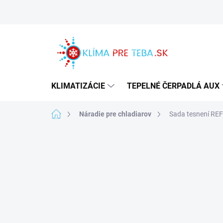
Prejsť
na
obsah
KLIMATIZÁCIE
TEPELNÉ ČERPADLÁ AUX
Domov
Náradie pre chladiarov
Sada tesnení REF