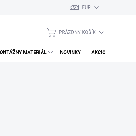
EUR
PRÁZDNY KOŠÍK
NÁKUPNÝ
KOŠÍK
ONTÁŽNY MATERIÁL
NOVINKY
AKCIOVÁ PONUKA