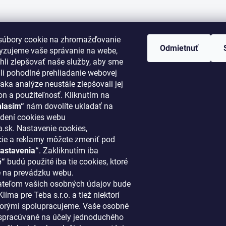
súbory cookie na zhromažďovanie
Odmietnuť
lyzujeme vaše správanie na webe,
li zlepšovať naše služby, aby sme
i pohodlné prehliadanie webovej
aka analýze neustále zlepšovali jej
on a použiteľnosť. Kliknutím na
hlasím“
nám dovolíte ukladať na
ORMÁCIE PRE VÁS
KONTAKT
dení cookies webu
.sk. Nastavenie cookies,
cie a reklamy môžete zmeniť pod
klima
@
klimapreteba.sk
astavenia“
. Zakliknutím iba
akupovať
0907 044 080
é“
budú použité iba tie cookies, ktoré
ový systém
 na prevádzku webu.
https://www.facebook.co
teľom vašich osobných údajov bude
ácie a vrátenie tovaru
líma pre Teba s.r.o. a tiež niektorí
klimapreteba
 najnovšie články
 ktorými spolupracujeme. Vaše osobné
spracúvané na účely jednoduchého
dné podmienky
https://www.youtube.co