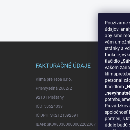
Používame 
údajov, ana
aby sme moh
vám umožnil
Z
stránky a vď
á
funkcie, výk
p
tlačidlo
„Sú
ä
FAKTURAČNÉ ÚDAJE
INF
vašom zaria
t
klimapreteba
i
Klíma pre Teba s.r.o.
O nás
personalizá
e
tlačidlom
„N
Priemyselná 2602/2
Ako n
„nevyhnutn
92101 Piešťany
Bonus
potrebujeme
Prevádzkova
IČO: 53524039
Reklam
spoločnosť K
IČ DPH: SK2121392691
Blog -
partneri, s
IBAN: SK3983300000002202367125
údaje budú 
Obcho