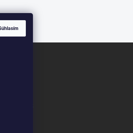
Súhlasím
m/klimapreteba.sk
m/@klimapreteba