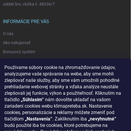
oddiel Sro, vložka č. 48236/T
INFORMÁCIE PRE VÁS
O nás
Ako nakupovať
Bonusový systém
Reklamácie a vrátenie tovaru
Používame súbory cookie na zhromažďovanie údajov,
Blog - najnovšie články
analyzujeme vaše správanie na webe, aby sme mohli
Obchodné podmienky
zlepšovať naše služby, aby sme vám umožnili pohodlné
prehliadanie webovej stránky a vďaka analýze neustále
Podmienky ochrany osobných údajov
zlepšovali jej funkcie, výkon a použiteľnosť. Kliknutím na
Odstúpenie od zmluvy
tlačidlo
„Súhlasím“
nám dovolíte ukladať na vašom
zariadení cookies webu klimapreteba.sk. Nastavenie
Kontakty
cookies, personalizácie a reklamy môžete zmeniť pod
tlačidlom
„Nastavenia“
. Zakliknutím iba
„nevyhnutné“
KONTAKT
budú použité iba tie cookies, ktoré potrebujeme na