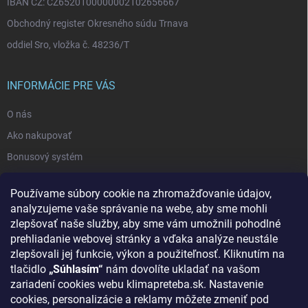
IBAN CZ: CZ6520100000002102656667
Obchodný register Okresného súdu Trnava
oddiel Sro, vložka č. 48236/T
INFORMÁCIE PRE VÁS
O nás
Ako nakupovať
Bonusový systém
Reklamácie a vrátenie tovaru
Používame súbory cookie na zhromažďovanie údajov,
Blog - najnovšie články
analyzujeme vaše správanie na webe, aby sme mohli
Obchodné podmienky
zlepšovať naše služby, aby sme vám umožnili pohodlné
prehliadanie webovej stránky a vďaka analýze neustále
Podmienky ochrany osobných údajov
zlepšovali jej funkcie, výkon a použiteľnosť. Kliknutím na
Odstúpenie od zmluvy
tlačidlo
„Súhlasím“
nám dovolíte ukladať na vašom
zariadení cookies webu klimapreteba.sk. Nastavenie
Kontakty
cookies, personalizácie a reklamy môžete zmeniť pod