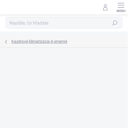
Prejsť
na
obsah
Hľadať
Kazetové klimatizácie 4-smerné