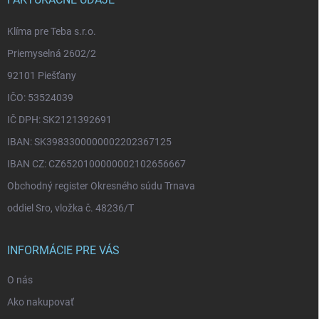
i
e
Klíma pre Teba s.r.o.
Priemyselná 2602/2
92101 Piešťany
IČO: 53524039
IČ DPH: SK2121392691
IBAN: SK3983300000002202367125
IBAN CZ: CZ6520100000002102656667
Obchodný register Okresného súdu Trnava
oddiel Sro, vložka č. 48236/T
INFORMÁCIE PRE VÁS
O nás
Ako nakupovať