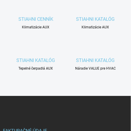
STIAHNI CENNÍK
STIAHNI KATALÓG
Klimatizácie AUX
Klimatizácie AUX
STIAHNI KATALÓG
STIAHNI KATALÓG
Tepelné čerpadlá AUX
Náradie VALUE pre HVAC
Z
á
p
ä
t
FAKTURAČNÉ ÚDAJE