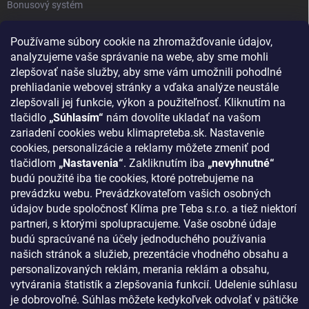
Bonusový systém
Reklamácie a vrátenie tovaru
Používame súbory cookie na zhromažďovanie údajov,
Blog - najnovšie články
analyzujeme vaše správanie na webe, aby sme mohli
Obchodné podmienky
zlepšovať naše služby, aby sme vám umožnili pohodlné
prehliadanie webovej stránky a vďaka analýze neustále
Podmienky ochrany osobných údajov
zlepšovali jej funkcie, výkon a použiteľnosť. Kliknutím na
Odstúpenie od zmluvy
tlačidlo
„Súhlasím“
nám dovolíte ukladať na vašom
zariadení cookies webu klimapreteba.sk. Nastavenie
Kontakty
cookies, personalizácie a reklamy môžete zmeniť pod
tlačidlom
„Nastavenia“
. Zakliknutím iba
„nevyhnutné“
KONTAKT
budú použité iba tie cookies, ktoré potrebujeme na
prevádzku webu. Prevádzkovateľom vašich osobných
klima
@
klimapreteba.sk
údajov bude spoločnosť Klíma pre Teba s.r.o. a tiež niektorí
partneri, s ktorými spolupracujeme. Vaše osobné údaje
0907 044 080
budú spracúvané na účely jednoduchého používania
našich stránok a služieb, prezentácie vhodného obsahu a
https://www.facebook.com/klimapreteba.sk
personalizovaných reklám, merania reklám a obsahu,
vytvárania štatistík a zlepšovania funkcií. Udelenie súhlasu
klimapreteba
je dobrovoľné. Súhlas môžete kedykoľvek odvolať v pätičke