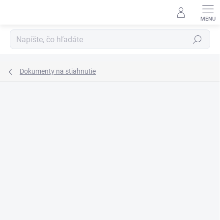
Prejsť
na
obsah
Hľadať
Dokumenty na stiahnutie