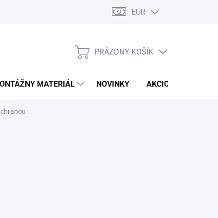
EUR
PRÁZDNY KOŠÍK
NÁKUPNÝ
KOŠÍK
ONTÁŽNY MATERIÁL
NOVINKY
AKCIOVÁ PONUKA
 ochranou