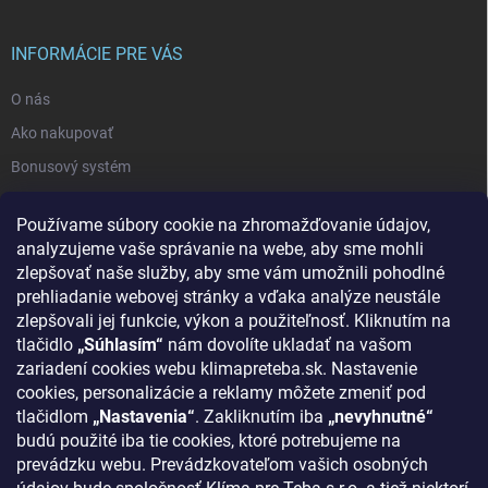
INFORMÁCIE PRE VÁS
O nás
Ako nakupovať
Bonusový systém
Reklamácie a vrátenie tovaru
Používame súbory cookie na zhromažďovanie údajov,
Blog - najnovšie články
analyzujeme vaše správanie na webe, aby sme mohli
Obchodné podmienky
zlepšovať naše služby, aby sme vám umožnili pohodlné
prehliadanie webovej stránky a vďaka analýze neustále
Podmienky ochrany osobných údajov
zlepšovali jej funkcie, výkon a použiteľnosť. Kliknutím na
Odstúpenie od zmluvy
tlačidlo
„Súhlasím“
nám dovolíte ukladať na vašom
zariadení cookies webu klimapreteba.sk. Nastavenie
Kontakty
cookies, personalizácie a reklamy môžete zmeniť pod
tlačidlom
„Nastavenia“
. Zakliknutím iba
„nevyhnutné“
KONTAKT
budú použité iba tie cookies, ktoré potrebujeme na
prevádzku webu. Prevádzkovateľom vašich osobných
klima
@
klimapreteba.sk