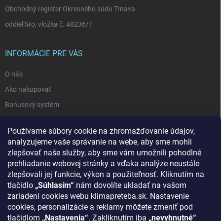
Obchodný register Okresného súdu Trnava
oddiel Sro, vložka č. 48236/T
INFORMÁCIE PRE VÁS
O nás
Ako nakupovať
Bonusový systém
Reklamácie a vrátenie tovaru
Používame súbory cookie na zhromažďovanie údajov,
Blog - najnovšie články
analyzujeme vaše správanie na webe, aby sme mohli
Obchodné podmienky
zlepšovať naše služby, aby sme vám umožnili pohodlné
prehliadanie webovej stránky a vďaka analýze neustále
Podmienky ochrany osobných údajov
zlepšovali jej funkcie, výkon a použiteľnosť. Kliknutím na
Odstúpenie od zmluvy
tlačidlo
„Súhlasím“
nám dovolíte ukladať na vašom
zariadení cookies webu klimapreteba.sk. Nastavenie
Kontakty
cookies, personalizácie a reklamy môžete zmeniť pod
tlačidlom
„Nastavenia“
. Zakliknutím iba
„nevyhnutné“