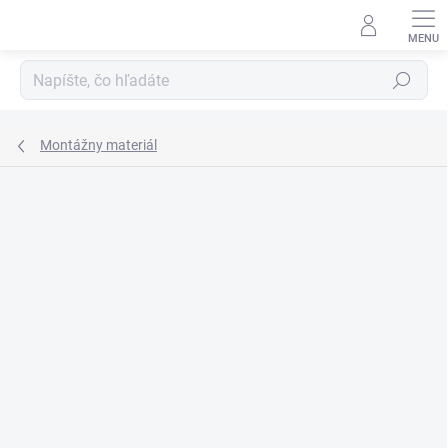
Prejsť
na
obsah
Hľadať
Montážny materiál