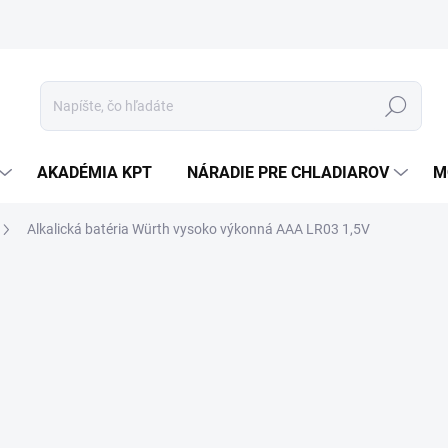
Hľadať
AKADÉMIA KPT
NÁRADIE PRE CHLADIAROV
M
Alkalická batéria Würth vysoko výkonná AAA LR03 1,5V