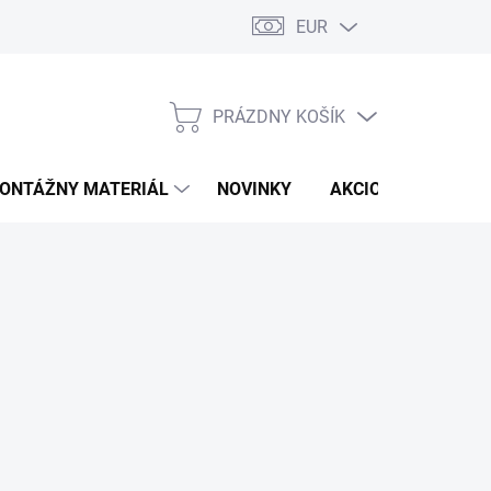
EUR
PRÁZDNY KOŠÍK
NÁKUPNÝ
KOŠÍK
ONTÁŽNY MATERIÁL
NOVINKY
AKCIOVÁ PONUKA