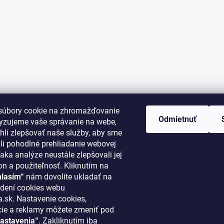
súbory cookie na zhromažďovanie
Odmietnuť
lyzujeme vaše správanie na webe,
li zlepšovať naše služby, aby sme
i pohodlné prehliadanie webovej
aka analýze neustále zlepšovali jej
on a použiteľnosť. Kliknutím na
hlasím“
nám dovolíte ukladať na
ORMÁCIE PRE VÁS
KONTAKT
dení cookies webu
.sk. Nastavenie cookies,
cie a reklamy môžete zmeniť pod
klima
@
klimapreteba.sk
astavenia“
. Zakliknutím iba