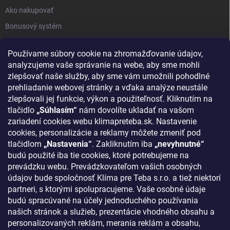
Ako nakupovať
Bonusový systém
Reklamácie a vrátenie tovaru
Používame súbory cookie na zhromažďovanie údajov,
Blog - najnovšie články
analyzujeme vaše správanie na webe, aby sme mohli
Obchodné podmienky
zlepšovať naše služby, aby sme vám umožnili pohodlné
prehliadanie webovej stránky a vďaka analýze neustále
Podmienky ochrany osobných údajov
zlepšovali jej funkcie, výkon a použiteľnosť. Kliknutím na
Odstúpenie od zmluvy
tlačidlo
„Súhlasím“
nám dovolíte ukladať na vašom
zariadení cookies webu klimapreteba.sk. Nastavenie
Kontakty
cookies, personalizácie a reklamy môžete zmeniť pod
tlačidlom
„Nastavenia“
. Zakliknutím iba
„nevyhnutné“
KONTAKT
budú použité iba tie cookies, ktoré potrebujeme na
prevádzku webu. Prevádzkovateľom vašich osobných
klima
@
klimapreteba.sk
údajov bude spoločnosť Klíma pre Teba s.r.o. a tiež niektorí
partneri, s ktorými spolupracujeme. Vaše osobné údaje
0907 044 080
budú spracúvané na účely jednoduchého používania
našich stránok a služieb, prezentácie vhodného obsahu a
https://www.facebook.com/klimapreteba.sk
personalizovaných reklám, merania reklám a obsahu,