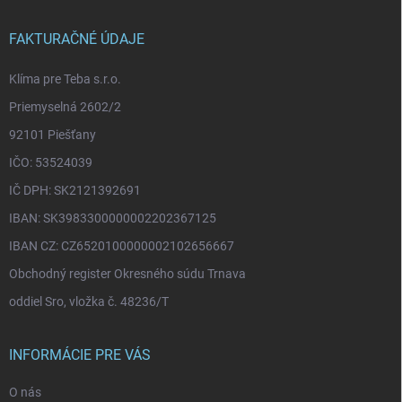
ä
t
i
FAKTURAČNÉ ÚDAJE
e
Klíma pre Teba s.r.o.
Priemyselná 2602/2
92101 Piešťany
IČO: 53524039
IČ DPH: SK2121392691
IBAN: SK3983300000002202367125
IBAN CZ: CZ6520100000002102656667
Obchodný register Okresného súdu Trnava
oddiel Sro, vložka č. 48236/T
INFORMÁCIE PRE VÁS
O nás