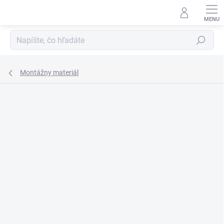
Prejsť
na
obsah
Hľadať
Montážny materiál