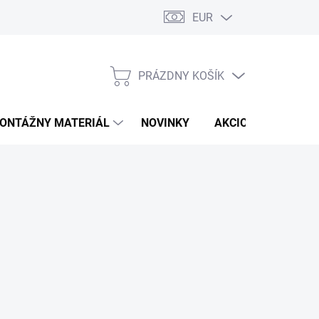
EUR
PRÁZDNY KOŠÍK
NÁKUPNÝ
KOŠÍK
ONTÁŽNY MATERIÁL
NOVINKY
AKCIOVÁ PONUKA