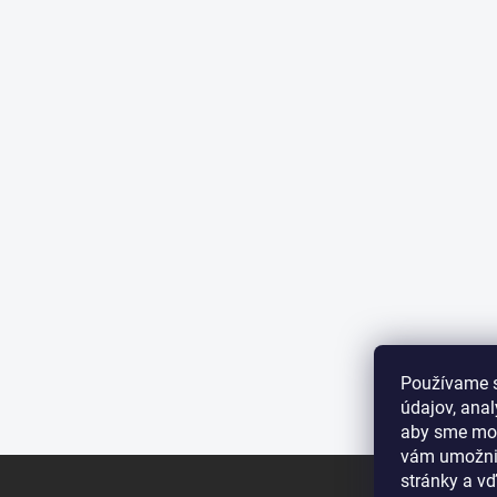
Používame 
údajov, ana
aby sme moh
vám umožnil
Z
stránky a vď
á