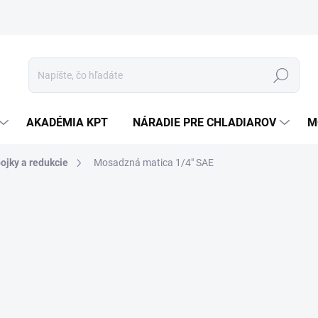
Hľadať
AKADÉMIA KPT
NÁRADIE PRE CHLADIAROV
M
ojky a redukcie
Mosadzná matica 1/4" SAE