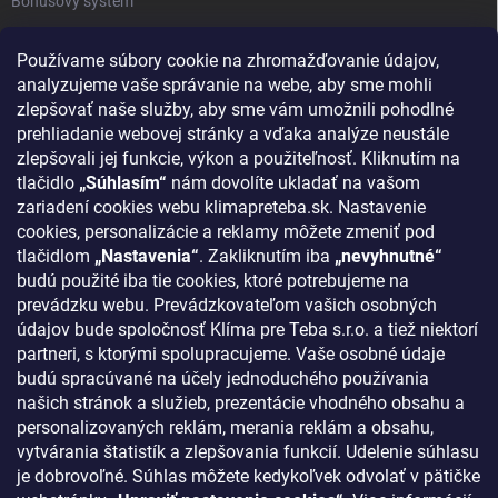
Bonusový systém
Reklamácie a vrátenie tovaru
Používame súbory cookie na zhromažďovanie údajov,
Blog - najnovšie články
analyzujeme vaše správanie na webe, aby sme mohli
Obchodné podmienky
zlepšovať naše služby, aby sme vám umožnili pohodlné
prehliadanie webovej stránky a vďaka analýze neustále
Podmienky ochrany osobných údajov
zlepšovali jej funkcie, výkon a použiteľnosť. Kliknutím na
Odstúpenie od zmluvy
tlačidlo
„Súhlasím“
nám dovolíte ukladať na vašom
zariadení cookies webu klimapreteba.sk. Nastavenie
Kontakty
cookies, personalizácie a reklamy môžete zmeniť pod
tlačidlom
„Nastavenia“
. Zakliknutím iba
„nevyhnutné“
KONTAKT
budú použité iba tie cookies, ktoré potrebujeme na
prevádzku webu. Prevádzkovateľom vašich osobných
klima
@
klimapreteba.sk
údajov bude spoločnosť Klíma pre Teba s.r.o. a tiež niektorí
partneri, s ktorými spolupracujeme. Vaše osobné údaje
0907 044 080
budú spracúvané na účely jednoduchého používania
našich stránok a služieb, prezentácie vhodného obsahu a
https://www.facebook.com/klimapreteba.sk
personalizovaných reklám, merania reklám a obsahu,
vytvárania štatistík a zlepšovania funkcií. Udelenie súhlasu
klimapreteba
je dobrovoľné. Súhlas môžete kedykoľvek odvolať v pätičke