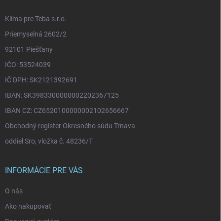
e
Klíma pre Teba s.r.o.
Priemyselná 2602/2
92101 Piešťany
IČO: 53524039
IČ DPH: SK2121392691
IBAN: SK3983300000002202367125
IBAN CZ: CZ6520100000002102656667
Obchodný register Okresného súdu Trnava
oddiel Sro, vložka č. 48236/T
INFORMÁCIE PRE VÁS
O nás
Ako nakupovať