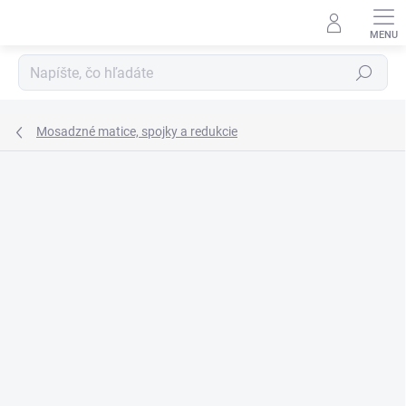
Prejsť
na
obsah
Hľadať
Mosadzné matice, spojky a redukcie