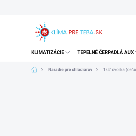
Prejsť
na
obsah
KLIMATIZÁCIE
TEPELNÉ ČERPADLÁ AUX
Domov
Náradie pre chladiarov
1/4" svorka (čeľu