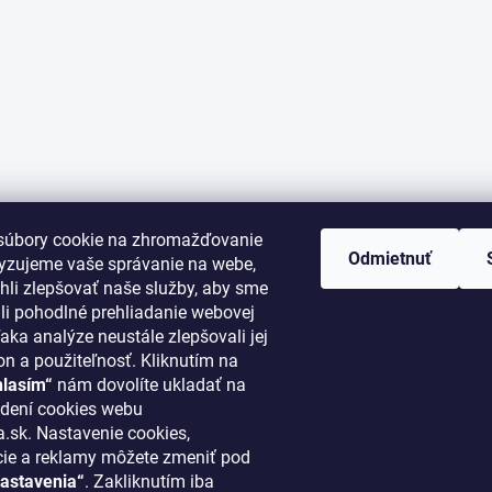
súbory cookie na zhromažďovanie
Odmietnuť
lyzujeme vaše správanie na webe,
li zlepšovať naše služby, aby sme
i pohodlné prehliadanie webovej
aka analýze neustále zlepšovali jej
on a použiteľnosť. Kliknutím na
hlasím“
nám dovolíte ukladať na
ORMÁCIE PRE VÁS
KONTAKT
dení cookies webu
.sk. Nastavenie cookies,
cie a reklamy môžete zmeniť pod
klima
@
klimapreteba.sk
astavenia“
. Zakliknutím iba
akupovať