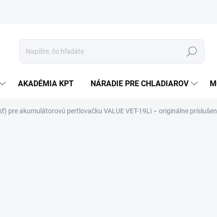
Hľadať
AKADÉMIA KPT
NÁRADIE PRE CHLADIAROV
M
sť) pre akumulátorovú pertlovačku VALUE VET-19Li – originálne prísluše