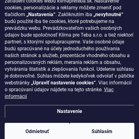
zariadení cookies webu klimapreteba.sk. Nastavenie
Kontakty
cookies, personalizácie a reklamy môžete zmeniť pod
tlačidlom
„Nastavenia“
. Zakliknutím iba
„nevyhnutné“
KONTAKT
budú použité iba tie cookies, ktoré potrebujeme na
prevádzku webu. Prevádzkovateľom vašich osobných
klima
@
klimapreteba.sk
údajov bude spoločnosť Klíma pre Teba s.r.o. a tiež niektorí
partneri, s ktorými spolupracujeme. Vaše osobné údaje
0907 044 080
budú spracúvané na účely jednoduchého používania
našich stránok a služieb, prezentácie vhodného obsahu a
https://www.facebook.com/klimapreteba.sk
personalizovaných reklám, merania reklám a obsahu,
vytvárania štatistík a zlepšovania funkcií. Udelenie súhlasu
klimapreteba
je dobrovoľné. Súhlas môžete kedykoľvek odvolať v pätičke
https://www.youtube.com/@klimapreteba
webstránky
„Upraviť nastavenie cookies“
. Viac informácií
o spracúvaní údajov nájdete na tejto stránke.
Viac
informácií
Nastavenie
Copyright 2026
Klíma pre Teba s.r.o.
. Všetky práva vyhradené.
Upraviť
nastavenie cookies
Odmietnuť
Súhlasím
Vytvoril Shoptet