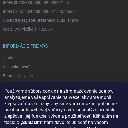
IBAN: SK3983300000002202367125
IBAN CZ: CZ6520100000002102656667
Obchodný register Okresného súdu Trnava
oddiel Sro, vložka č. 48236/T
INFORMÁCIE PRE VÁS
O nás
Ako nakupovať
Bonusový systém
Reklamácie a vrátenie tovaru
Používame súbory cookie na zhromažďovanie údajov,
Blog - najnovšie články
analyzujeme vaše správanie na webe, aby sme mohli
Obchodné podmienky
zlepšovať naše služby, aby sme vám umožnili pohodlné
prehliadanie webovej stránky a vďaka analýze neustále
Podmienky ochrany osobných údajov
zlepšovali jej funkcie, výkon a použiteľnosť. Kliknutím na
Odstúpenie od zmluvy
tlačidlo
„Súhlasím“
nám dovolíte ukladať na vašom