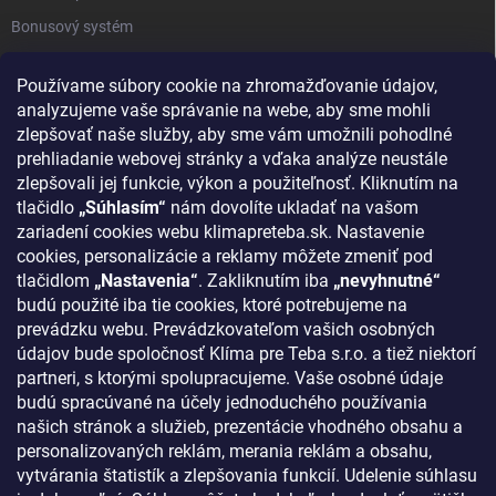
Bonusový systém
Reklamácie a vrátenie tovaru
Používame súbory cookie na zhromažďovanie údajov,
Blog - najnovšie články
analyzujeme vaše správanie na webe, aby sme mohli
Obchodné podmienky
zlepšovať naše služby, aby sme vám umožnili pohodlné
prehliadanie webovej stránky a vďaka analýze neustále
Podmienky ochrany osobných údajov
zlepšovali jej funkcie, výkon a použiteľnosť. Kliknutím na
Odstúpenie od zmluvy
tlačidlo
„Súhlasím“
nám dovolíte ukladať na vašom
zariadení cookies webu klimapreteba.sk. Nastavenie
Kontakty
cookies, personalizácie a reklamy môžete zmeniť pod
tlačidlom
„Nastavenia“
. Zakliknutím iba
„nevyhnutné“
KONTAKT
budú použité iba tie cookies, ktoré potrebujeme na
prevádzku webu. Prevádzkovateľom vašich osobných
klima
@
klimapreteba.sk
údajov bude spoločnosť Klíma pre Teba s.r.o. a tiež niektorí
partneri, s ktorými spolupracujeme. Vaše osobné údaje
0907 044 080
budú spracúvané na účely jednoduchého používania
našich stránok a služieb, prezentácie vhodného obsahu a
https://www.facebook.com/klimapreteba.sk
personalizovaných reklám, merania reklám a obsahu,
vytvárania štatistík a zlepšovania funkcií. Udelenie súhlasu
klimapreteba