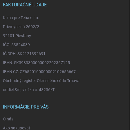
i
FAKTURAČNÉ ÚDAJE
e
Klíma pre Teba s.r.o.
Priemyselná 2602/2
92101 Piešťany
IČO: 53524039
IČ DPH: SK2121392691
IBAN: SK3983300000002202367125
IBAN CZ: CZ6520100000002102656667
Obchodný register Okresného súdu Trnava
oddiel Sro, vložka č. 48236/T
INFORMÁCIE PRE VÁS
O nás
Ako nakupovať