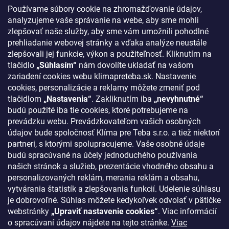
Používame súbory cookie na zhromažďovanie údajov,
Blog - najnovšie články
analyzujeme vaše správanie na webe, aby sme mohli
Obchodné podmienky
zlepšovať naše služby, aby sme vám umožnili pohodlné
prehliadanie webovej stránky a vďaka analýze neustále
Podmienky ochrany osobných údajov
zlepšovali jej funkcie, výkon a použiteľnosť. Kliknutím na
Odstúpenie od zmluvy
tlačidlo
„Súhlasím“
nám dovolíte ukladať na vašom
zariadení cookies webu klimapreteba.sk. Nastavenie
Kontakty
cookies, personalizácie a reklamy môžete zmeniť pod
tlačidlom
„Nastavenia“
. Zakliknutím iba
„nevyhnutné“
KONTAKT
budú použité iba tie cookies, ktoré potrebujeme na
prevádzku webu. Prevádzkovateľom vašich osobných
klima
@
klimapreteba.sk
údajov bude spoločnosť Klíma pre Teba s.r.o. a tiež niektorí
partneri, s ktorými spolupracujeme. Vaše osobné údaje
0907 044 080
budú spracúvané na účely jednoduchého používania
našich stránok a služieb, prezentácie vhodného obsahu a
https://www.facebook.com/klimapreteba.sk
personalizovaných reklám, merania reklám a obsahu,
vytvárania štatistík a zlepšovania funkcií. Udelenie súhlasu
klimapreteba
je dobrovoľné. Súhlas môžete kedykoľvek odvolať v pätičke
https://www.youtube.com/@klimapreteba
webstránky
„Upraviť nastavenie cookies“
. Viac informácií
o spracúvaní údajov nájdete na tejto stránke.
Viac