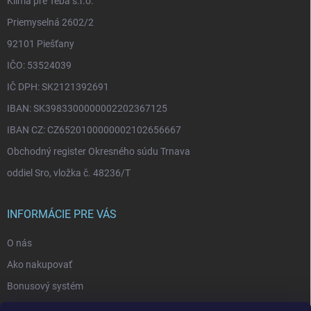
Klíma pre Teba s.r.o.
Priemyselná 2602/2
92101 Piešťany
IČO: 53524039
IČ DPH: SK2121392691
IBAN: SK3983300000002202367125
IBAN CZ: CZ6520100000002102656667
Obchodný register Okresného súdu Trnava
oddiel Sro, vložka č. 48236/T
INFORMÁCIE PRE VÁS
O nás
Ako nakupovať
Bonusový systém
Reklamácie a vrátenie tovaru