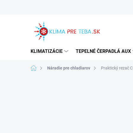
Prejsť
na
obsah
KLIMATIZÁCIE
TEPELNÉ ČERPADLÁ AUX
Domov
Náradie pre chladiarov
Praktický rezač C