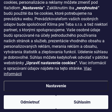
cookies, personalizácie a reklamy môžete zmeniť pod
tlačidlom
„Nastavenia“
. Zakliknutím iba
„nevyhnutné“
KONTAKT
budú použité iba tie cookies, ktoré potrebujeme na
prevádzku webu. Prevádzkovateľom vašich osobných
klima
@
klimapreteba.sk
údajov bude spoločnosť Klíma pre Teba s.r.o. a tiež niektorí
partneri, s ktorými spolupracujeme. Vaše osobné údaje
0907 044 080
budú spracúvané na účely jednoduchého používania
našich stránok a služieb, prezentácie vhodného obsahu a
https://www.facebook.com/klimapreteba.sk
personalizovaných reklám, merania reklám a obsahu,
vytvárania štatistík a zlepšovania funkcií. Udelenie súhlasu
klimapreteba
je dobrovoľné. Súhlas môžete kedykoľvek odvolať v pätičke
https://www.youtube.com/@klimapreteba
webstránky
„Upraviť nastavenie cookies“
. Viac informácií
o spracúvaní údajov nájdete na tejto stránke.
Viac
informácií
Nastavenie
Copyright 2026
Klíma pre Teba s.r.o.
. Všetky práva vyhradené.
Upraviť
nastavenie cookies
Odmietnuť
Súhlasím
Vytvoril Shoptet