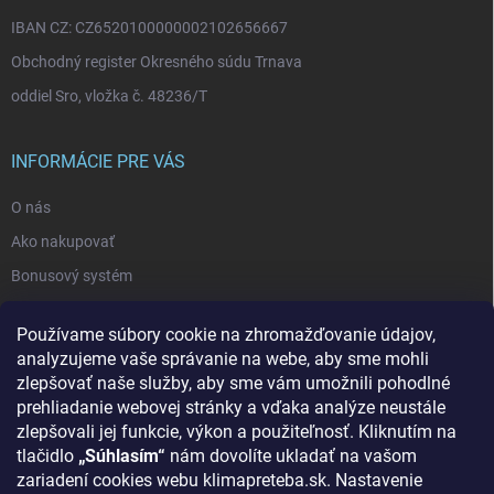
IBAN CZ: CZ6520100000002102656667
Obchodný register Okresného súdu Trnava
oddiel Sro, vložka č. 48236/T
INFORMÁCIE PRE VÁS
O nás
Ako nakupovať
Bonusový systém
Reklamácie a vrátenie tovaru
Používame súbory cookie na zhromažďovanie údajov,
Blog - najnovšie články
analyzujeme vaše správanie na webe, aby sme mohli
Obchodné podmienky
zlepšovať naše služby, aby sme vám umožnili pohodlné
prehliadanie webovej stránky a vďaka analýze neustále
Podmienky ochrany osobných údajov
zlepšovali jej funkcie, výkon a použiteľnosť. Kliknutím na
Odstúpenie od zmluvy
tlačidlo
„Súhlasím“
nám dovolíte ukladať na vašom
zariadení cookies webu klimapreteba.sk. Nastavenie
Kontakty