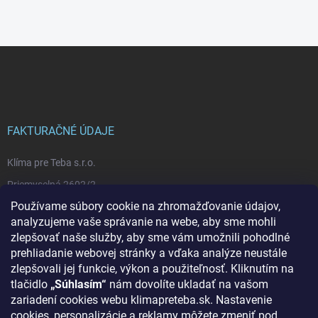
Z
á
p
ä
t
i
FAKTURAČNÉ ÚDAJE
e
Klíma pre Teba s.r.o.
Priemyselná 2602/2
Používame súbory cookie na zhromažďovanie údajov,
92101 Piešťany
analyzujeme vaše správanie na webe, aby sme mohli
IČO: 53524039
zlepšovať naše služby, aby sme vám umožnili pohodlné
IČ DPH: SK2121392691
prehliadanie webovej stránky a vďaka analýze neustále
zlepšovali jej funkcie, výkon a použiteľnosť. Kliknutím na
IBAN: SK3983300000002202367125
tlačidlo
„Súhlasím“
nám dovolíte ukladať na vašom
IBAN CZ: CZ6520100000002102656667
zariadení cookies webu klimapreteba.sk. Nastavenie
cookies, personalizácie a reklamy môžete zmeniť pod
Obchodný register Okresného súdu Trnava