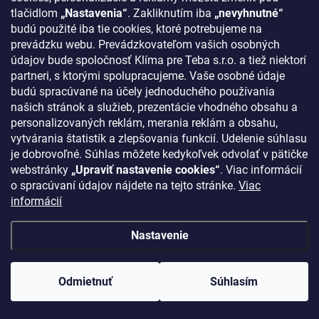
tlačidlom
„Nastavenia“
. Zakliknutím iba
„nevyhnutné“
oddiel Sro, vložka č. 48236/T
budú použité iba tie cookies, ktoré potrebujeme na
prevádzku webu. Prevádzkovateľom vašich osobných
údajov bude spoločnosť Klíma pre Teba s.r.o. a tiež niektorí
INFORMÁCIE PRE VÁS
partneri, s ktorými spolupracujeme. Vaše osobné údaje
budú spracúvané na účely jednoduchého používania
O nás
našich stránok a služieb, prezentácie vhodného obsahu a
Ako nakupovať
personalizovaných reklám, merania reklám a obsahu,
Bonusový systém
vytvárania štatistík a zlepšovania funkcií. Udelenie súhlasu
je dobrovoľné. Súhlas môžete kedykoľvek odvolať v pätičke
Reklamácie a vrátenie tovaru
webstránky
„Upraviť nastavenie cookies“
. Viac informácií
Blog - najnovšie články
o spracúvaní údajov nájdete na tejto stránke.
Viac
informácií
Obchodné podmienky
Podmienky ochrany osobných údajov
Nastavenie
Odstúpenie od zmluvy
Kontakty
Odmietnuť
Súhlasím
KONTAKT