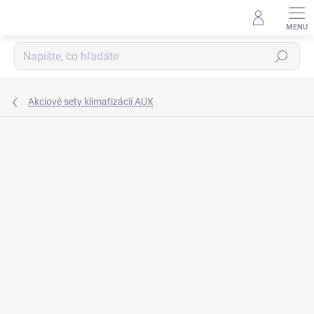
Prejsť
na
obsah
Hľadať
Akciové sety klimatizácií AUX