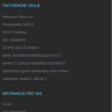
t
i
FAKTURAČNÉ ÚDAJE
e
Klíma pre Teba s.r.o.
Priemyselná 2602/2
92101 Piešťany
IČO: 53524039
IČ DPH: SK2121392691
IBAN: SK3983300000002202367125
IBAN CZ: CZ6520100000002102656667
Obchodný register Okresného súdu Trnava
oddiel Sro, vložka č. 48236/T
INFORMÁCIE PRE VÁS
O nás
Ako nakupovať