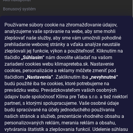
Bonusový systém
Reklamácie a vrátenie tovaru
Používame súbory cookie na zhromažďovanie údajov,
Blog - najnovšie články
analyzujeme vaše správanie na webe, aby sme mohli
Obchodné podmienky
zlepšovať naše služby, aby sme vám umožnili pohodlné
prehliadanie webovej stránky a vďaka analýze neustále
Podmienky ochrany osobných údajov
zlepšovali jej funkcie, výkon a použiteľnosť. Kliknutím na
Odstúpenie od zmluvy
tlačidlo
„Súhlasím“
nám dovolíte ukladať na vašom
zariadení cookies webu klimapreteba.sk. Nastavenie
Kontakty
cookies, personalizácie a reklamy môžete zmeniť pod
tlačidlom
„Nastavenia“
. Zakliknutím iba
„nevyhnutné“
KONTAKT
budú použité iba tie cookies, ktoré potrebujeme na
prevádzku webu. Prevádzkovateľom vašich osobných
klima
@
klimapreteba.sk
údajov bude spoločnosť Klíma pre Teba s.r.o. a tiež niektorí
partneri, s ktorými spolupracujeme. Vaše osobné údaje
0907 044 080
budú spracúvané na účely jednoduchého používania
našich stránok a služieb, prezentácie vhodného obsahu a
https://www.facebook.com/klimapreteba.sk
personalizovaných reklám, merania reklám a obsahu,
vytvárania štatistík a zlepšovania funkcií. Udelenie súhlasu
klimapreteba