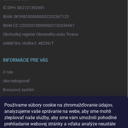
IČ DPH: SK2121392691
IBAN: SK3983300000002202367125
IBAN CZ: CZ6520100000002102656667
Obchodný register Okresného súdu Trnava
oddiel Sro, vložka č. 48236/T
INFORMÁCIE PRE VÁS
O nás
Ako nakupovať
Bonusový systém
Reklamácie a vrátenie tovaru
Používame súbory cookie na zhromažďovanie údajov,
Blog - najnovšie články
analyzujeme vaše správanie na webe, aby sme mohli
Obchodné podmienky
zlepšovať naše služby, aby sme vám umožnili pohodlné
prehliadanie webovej stránky a vďaka analýze neustále
Podmienky ochrany osobných údajov