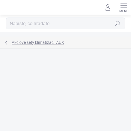
Prejsť
na
obsah
Hľadať
Akciové sety klimatizácií AUX