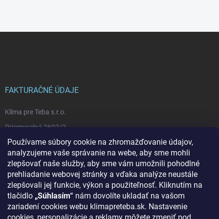
Z
á
p
ä
t
i
FAKTURAČNÉ ÚDAJE
e
Klíma pre Teba s.r.o.
Priemyselná 2602/2
Používame súbory cookie na zhromažďovanie údajov,
92101 Piešťany
analyzujeme vaše správanie na webe, aby sme mohli
IČO: 53524039
zlepšovať naše služby, aby sme vám umožnili pohodlné
IČ DPH: SK2121392691
prehliadanie webovej stránky a vďaka analýze neustále
zlepšovali jej funkcie, výkon a použiteľnosť. Kliknutím na
IBAN: SK3983300000002202367125
tlačidlo
„Súhlasím“
nám dovolíte ukladať na vašom
IBAN CZ: CZ6520100000002102656667
zariadení cookies webu klimapreteba.sk. Nastavenie
cookies, personalizácie a reklamy môžete zmeniť pod
Obchodný register Okresného súdu Trnava