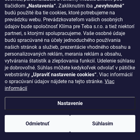
tlačidlom
„Nastavenia“
. Zakliknutím iba
„nevyhnutné“
oddiel Sro, vložka č. 48236/T
budú použité iba tie cookies, ktoré potrebujeme na
prevádzku webu. Prevádzkovateľom vašich osobných
údajov bude spoločnosť Klíma pre Teba s.r.o. a tiež niektorí
INFORMÁCIE PRE VÁS
partneri, s ktorými spolupracujeme. Vaše osobné údaje
budú spracúvané na účely jednoduchého používania
O nás
našich stránok a služieb, prezentácie vhodného obsahu a
Ako nakupovať
personalizovaných reklám, merania reklám a obsahu,
Bonusový systém
vytvárania štatistík a zlepšovania funkcií. Udelenie súhlasu
je dobrovoľné. Súhlas môžete kedykoľvek odvolať v pätičke
Reklamácie a vrátenie tovaru
webstránky
„Upraviť nastavenie cookies“
. Viac informácií
Blog - najnovšie články
o spracúvaní údajov nájdete na tejto stránke.
Viac
informácií
Obchodné podmienky
Podmienky ochrany osobných údajov
Nastavenie
Odstúpenie od zmluvy
Kontakty
Odmietnuť
Súhlasím
KONTAKT