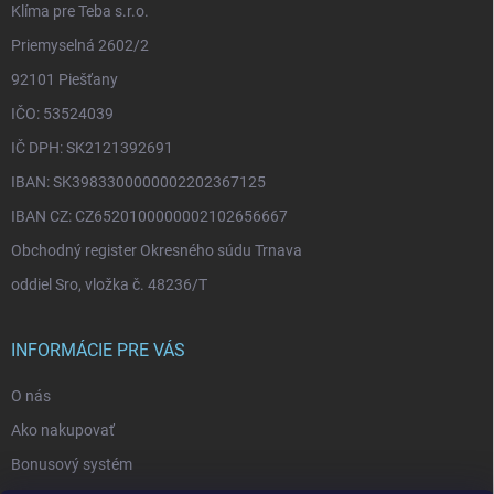
Klíma pre Teba s.r.o.
Priemyselná 2602/2
92101 Piešťany
IČO: 53524039
IČ DPH: SK2121392691
IBAN: SK3983300000002202367125
IBAN CZ: CZ6520100000002102656667
Obchodný register Okresného súdu Trnava
oddiel Sro, vložka č. 48236/T
INFORMÁCIE PRE VÁS
O nás
Ako nakupovať
Bonusový systém