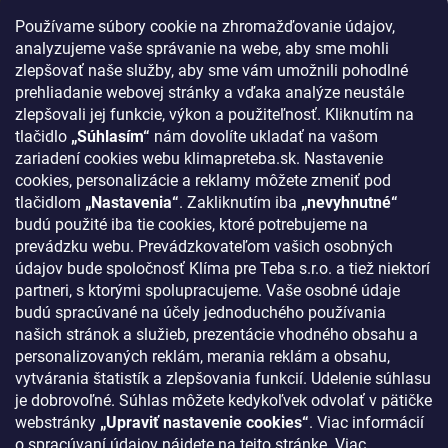
Reklamácie a vrátenie tovaru
Používame súbory cookie na zhromažďovanie údajov,
Blog - najnovšie články
analyzujeme vaše správanie na webe, aby sme mohli
Obchodné podmienky
zlepšovať naše služby, aby sme vám umožnili pohodlné
prehliadanie webovej stránky a vďaka analýze neustále
Podmienky ochrany osobných údajov
zlepšovali jej funkcie, výkon a použiteľnosť. Kliknutím na
Odstúpenie od zmluvy
tlačidlo
„Súhlasím“
nám dovolíte ukladať na vašom
zariadení cookies webu klimapreteba.sk. Nastavenie
Kontakty
cookies, personalizácie a reklamy môžete zmeniť pod
tlačidlom
„Nastavenia“
. Zakliknutím iba
„nevyhnutné“
KONTAKT
budú použité iba tie cookies, ktoré potrebujeme na
prevádzku webu. Prevádzkovateľom vašich osobných
klima
@
klimapreteba.sk
údajov bude spoločnosť Klíma pre Teba s.r.o. a tiež niektorí
partneri, s ktorými spolupracujeme. Vaše osobné údaje
0907 044 080
budú spracúvané na účely jednoduchého používania
našich stránok a služieb, prezentácie vhodného obsahu a
https://www.facebook.com/klimapreteba.sk
personalizovaných reklám, merania reklám a obsahu,
vytvárania štatistík a zlepšovania funkcií. Udelenie súhlasu
klimapreteba
je dobrovoľné. Súhlas môžete kedykoľvek odvolať v pätičke
https://www.youtube.com/@klimapreteba
webstránky
„Upraviť nastavenie cookies“
. Viac informácií
o spracúvaní údajov nájdete na tejto stránke.
Viac