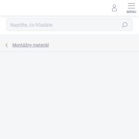
Prejsť
na
obsah
Hľadať
Montážny materiál