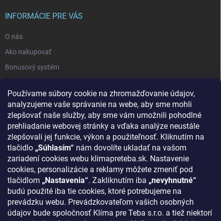
INFORMÁCIE PRE VÁS
O nás
Ako nakupovať
Bonusový systém
Reklamácie a vrátenie tovaru
Používame súbory cookie na zhromažďovanie údajov,
Blog - najnovšie články
analyzujeme vaše správanie na webe, aby sme mohli
Obchodné podmienky
zlepšovať naše služby, aby sme vám umožnili pohodlné
prehliadanie webovej stránky a vďaka analýze neustále
Podmienky ochrany osobných údajov
zlepšovali jej funkcie, výkon a použiteľnosť. Kliknutím na
Odstúpenie od zmluvy
tlačidlo
„Súhlasím“
nám dovolíte ukladať na vašom
zariadení cookies webu klimapreteba.sk. Nastavenie
Kontakty
cookies, personalizácie a reklamy môžete zmeniť pod
tlačidlom
„Nastavenia“
. Zakliknutím iba
„nevyhnutné“
KONTAKT
budú použité iba tie cookies, ktoré potrebujeme na
prevádzku webu. Prevádzkovateľom vašich osobných
klima
@
klimapreteba.sk
údajov bude spoločnosť Klíma pre Teba s.r.o. a tiež niektorí